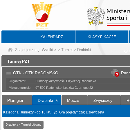
KALENDARZ
KLASYFIKACJE
Znajdujesz się:
Wyniki
>
>
Turniej
> Drabinki
BA
Turniej PZT
OTK - OTK RADOMSKO
Ran
3
Organizator:
Fundacja Aktywności Fizycznej Radomsko
Miejsce turnieju:
97-500 Radomsko, Leszka Czarnego 22
Plan gier
Drabinki
Mecze
Zwycięzcy
R
Kategoria: Juniorzy - do 18 lat. Typ: Gra pojedyncza; Dziewczęta
Drabinka - Turniej główny