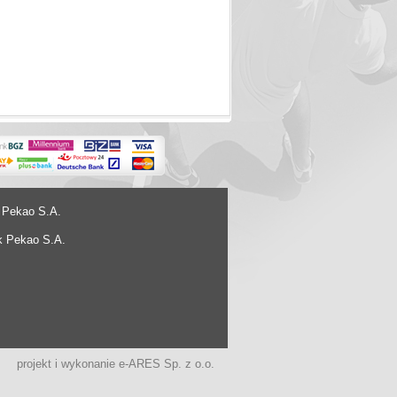
 Pekao S.A.
k Pekao S.A.
projekt i wykonanie
e-ARES Sp. z o.o.