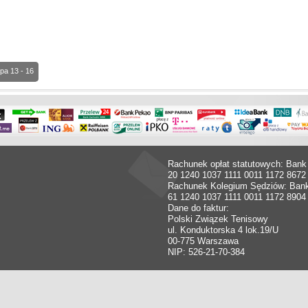
pa 13 - 16
Rachunek opłat statutowych: Bank
20 1240 1037 1111 0011 1172 8672
Rachunek Kolegium Sędziów: Ban
61 1240 1037 1111 0011 1172 8904
Dane do faktur:
Polski Związek Tenisowy
ul. Konduktorska 4 lok.19/U
00-775 Warszawa
NIP: 526-21-70-384