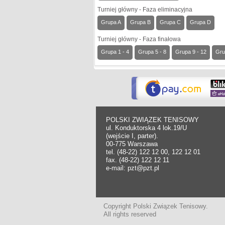
Turniej główny - Faza eliminacyjna
Grupa A
Grupa B
Grupa C
Grupa D
Turniej główny - Faza finałowa
Grupa 1 - 4
Grupa 5 - 8
Grupa 9 - 12
Gru
POLSKI ZWIĄZEK TENISOWY
ul. Konduktorska 4 lok.19/U
(wejście I, parter).
00-775 Warszawa
tel. (48-22) 122 12 00, 122 12 01
fax. (48-22) 122 12 11
e-mail: pzt@pzt.pl
Copyright Polski Związek Tenisowy.
All rights reserved