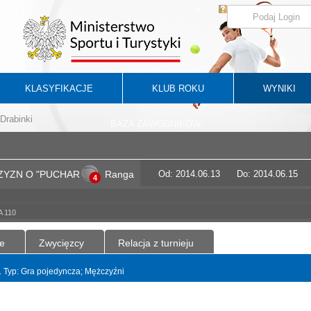
KLASYFIKACJE
KLUB ROKU
WYNIKI
Drabinki
BAZA ZAWODNIKÓW
ZYZN O "PUCHAR
Ranga
Od: 2014.06.13
Do: 2014.06.15
4
 110
e
Zwycięzcy
Relacja z turnieju
t. Typ: Gra pojedyncza; Mężczyźni