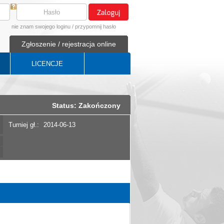
nie znam swojego loginu
/
przypomnij hasło
Zgłoszenie / rejestracja online
LICENCJE
Status: Zakończony
Turniej gł.:
2014-06-13