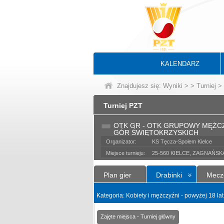
KALENDARZ
Znajdujesz się:
Wyniki
>
>
Turniej
> 
Turniej PZT
OTK GR - OTK GRUPOWY MĘŻC
GÓR ŚWIĘTOKRZYSKICH
Organizator:
KS Tęcza-Społem Kielce
Miejsce turnieju:
25-560 KIELCE, ZAGNAŃSKA
Plan gier
Drabinki
Mecz
Kategoria: Kobiety i mężczyźni - powyżej 18 la
Zajęte miejsca - Turniej główny