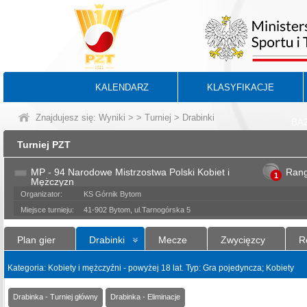
KALENDARZ
KLASYFIKACJE
Znajdujesz się:
Wyniki
>
>
Turniej
> Drabinki
BA
Turniej PZT
MP - 94 Narodowe Mistrzostwa Polski Kobiet i
Ran
1
Mężczyzn
Organizator:
KS Górnik Bytom
Miejsce turnieju:
41-902 Bytom, ul.Tarnogórska 5
Plan gier
Drabinki
Mecze
Zwycięzcy
R
Kategoria: Kobiety i mężczyźni - powyżej 18 lat. Typ: Gra pojedyncza; Kobiety
Drabinka - Turniej główny
Drabinka - Eliminacje