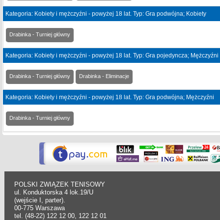
Kategoria: Kobiety i mężczyźni - powyżej 18 lat. Typ: Gra podwójna; Kobiety
Drabinka - Turniej główny
Kategoria: Kobiety i mężczyźni - powyżej 18 lat. Typ: Gra pojedyncza; Mężczyźni
Drabinka - Turniej główny
Drabinka - Eliminacje
Kategoria: Kobiety i mężczyźni - powyżej 18 lat. Typ: Gra podwójna; Mężczyźni
Drabinka - Turniej główny
POLSKI ZWIĄZEK TENISOWY
ul. Konduktorska 4 lok.19/U
(wejście I, parter).
00-775 Warszawa
tel. (48-22) 122 12 00, 122 12 01