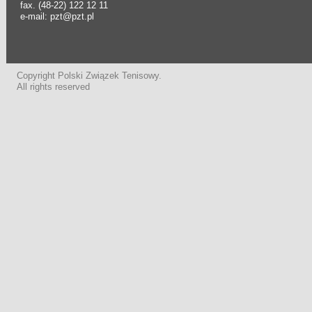
fax. (48-22) 122 12 11
e-mail: pzt@pzt.pl
Copyright Polski Związek Tenisowy.
All rights reserved