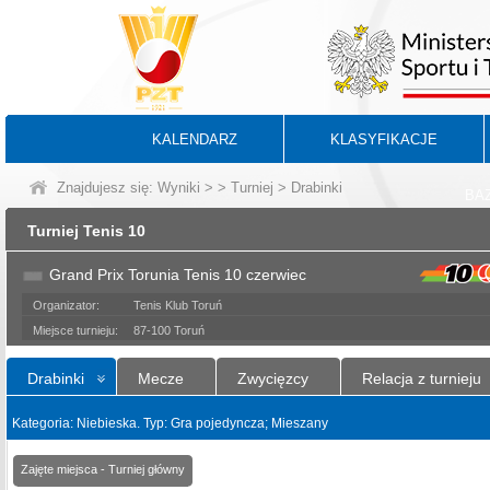
KALENDARZ
KLASYFIKACJE
Znajdujesz się:
Wyniki
>
>
Turniej
> Drabinki
BA
Turniej Tenis 10
Grand Prix Torunia Tenis 10 czerwiec
Organizator:
Tenis Klub Toruń
Miejsce turnieju:
87-100 Toruń
Drabinki
Mecze
Zwycięzcy
Relacja z turnieju
Kategoria: Niebieska. Typ: Gra pojedyncza; Mieszany
Zajęte miejsca - Turniej główny