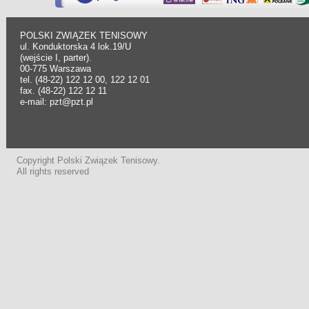
POLSKI ZWIĄZEK TENISOWY
ul. Konduktorska 4 lok.19/U
(wejście I, parter).
00-775 Warszawa
tel. (48-22) 122 12 00, 122 12 01
fax. (48-22) 122 12 11
e-mail: pzt@pzt.pl
Copyright Polski Związek Tenisowy.
All rights reserved