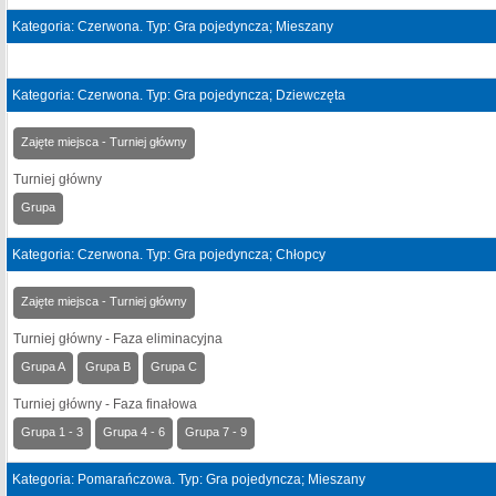
Kategoria: Czerwona. Typ: Gra pojedyncza; Mieszany
Kategoria: Czerwona. Typ: Gra pojedyncza; Dziewczęta
Zajęte miejsca - Turniej główny
Turniej główny
Grupa
Kategoria: Czerwona. Typ: Gra pojedyncza; Chłopcy
Zajęte miejsca - Turniej główny
Turniej główny - Faza eliminacyjna
Grupa A
Grupa B
Grupa C
Turniej główny - Faza finałowa
Grupa 1 - 3
Grupa 4 - 6
Grupa 7 - 9
Kategoria: Pomarańczowa. Typ: Gra pojedyncza; Mieszany