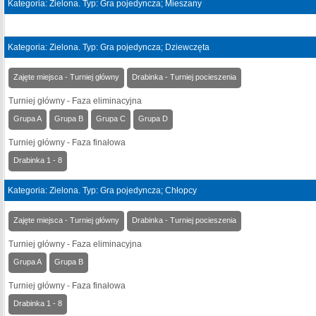
Kategoria: Zielona. Typ: Gra pojedyncza; Mieszany
Kategoria: Zielona. Typ: Gra pojedyncza; Dziewczęta
Zajęte miejsca - Turniej główny
Drabinka - Turniej pocieszenia
Turniej główny - Faza eliminacyjna
Grupa A
Grupa B
Grupa C
Grupa D
Turniej główny - Faza finałowa
Drabinka 1 - 8
Kategoria: Zielona. Typ: Gra pojedyncza; Chłopcy
Zajęte miejsca - Turniej główny
Drabinka - Turniej pocieszenia
Turniej główny - Faza eliminacyjna
Grupa A
Grupa B
Turniej główny - Faza finałowa
Drabinka 1 - 8