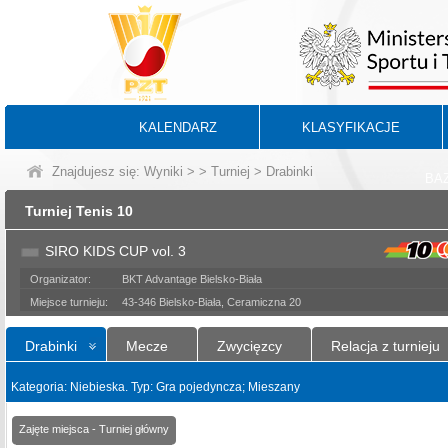
KALENDARZ
KLASYFIKACJE
Znajdujesz się:
Wyniki
>
>
Turniej
> Drabinki
BA
Turniej Tenis 10
SIRO KIDS CUP vol. 3
Organizator:
BKT Advantage Bielsko-Biała
Miejsce turnieju:
43-346 Bielsko-Biała, Ceramiczna 20
Drabinki
Mecze
Zwycięzcy
Relacja z turnieju
Kategoria: Niebieska. Typ: Gra pojedyncza; Mieszany
Zajęte miejsca - Turniej główny