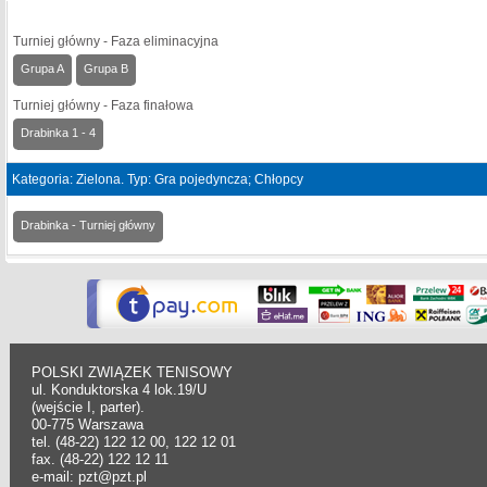
Turniej główny - Faza eliminacyjna
Grupa A
Grupa B
Turniej główny - Faza finałowa
Drabinka 1 - 4
Kategoria: Zielona. Typ: Gra pojedyncza; Chłopcy
Drabinka - Turniej główny
POLSKI ZWIĄZEK TENISOWY
ul. Konduktorska 4 lok.19/U
(wejście I, parter).
00-775 Warszawa
tel. (48-22) 122 12 00, 122 12 01
fax. (48-22) 122 12 11
e-mail: pzt@pzt.pl