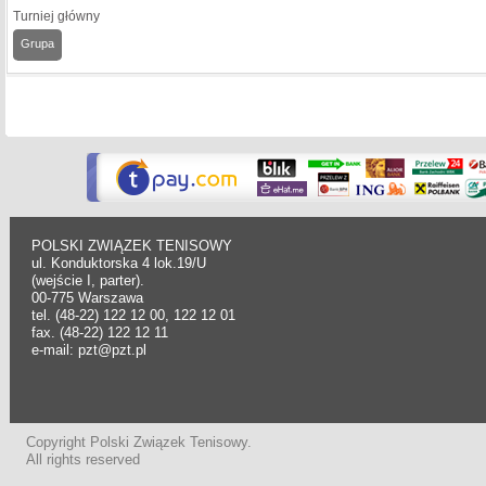
Turniej główny
Grupa
POLSKI ZWIĄZEK TENISOWY
ul. Konduktorska 4 lok.19/U
(wejście I, parter).
00-775 Warszawa
tel. (48-22) 122 12 00, 122 12 01
fax. (48-22) 122 12 11
e-mail: pzt@pzt.pl
Copyright Polski Związek Tenisowy.
All rights reserved