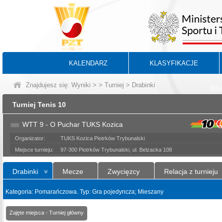
KALENDARZ
KLASYFIKACJE
Znajdujesz się:
Wyniki
>
>
Turniej
> Drabinki
BA
Turniej Tenis 10
WTT 9 - O Puchar TUKS Kozica
Organizator:
TUKS Kozica Piotrków Trybunalski
Miejsce turnieju:
97-300 Piotrków Trybunalski, ul. Belzacka 108
Drabinki
Mecze
Zwycięzcy
Relacja z turnieju
Kategoria: Pomarańczowa. Typ: Gra pojedyncza; Mieszany
Zajęte miejsca - Turniej główny