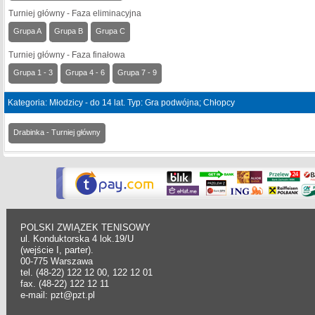
Turniej główny - Faza eliminacyjna
Grupa A
Grupa B
Grupa C
Turniej główny - Faza finałowa
Grupa 1 - 3
Grupa 4 - 6
Grupa 7 - 9
Kategoria: Młodzicy - do 14 lat. Typ: Gra podwójna; Chłopcy
Drabinka - Turniej główny
POLSKI ZWIĄZEK TENISOWY
ul. Konduktorska 4 lok.19/U
(wejście I, parter).
00-775 Warszawa
tel. (48-22) 122 12 00, 122 12 01
fax. (48-22) 122 12 11
e-mail: pzt@pzt.pl