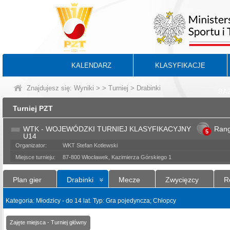
KALENDARZ
KLASYFIKACJE
Znajdujesz się:
Wyniki
>
>
Turniej
> Drabinki
BA
Turniej PZT
WTK - WOJEWÓDZKI TURNIEJ KLASYFIKACYJNY
Ran
5
U14
Organizator:
WKT Stefan Kotlewski
Miejsce turnieju:
87-800 Włocławek, Kazimierza Górskiego 1
Plan gier
Drabinki
Mecze
Zwycięzcy
R
Kategoria: Młodzicy - do 14 lat. Typ: Gra pojedyncza; Chłopcy
Zajęte miejsca - Turniej główny