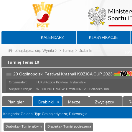
KALENDARZ
KLASYFIKACJE
Znajdujesz się:
Wyniki
>
>
Turniej
> Drabinki
BA
Turniej Tenis 10
20 Ogólnopolski Festiwal Krasnali KOZICA CUP 2023
Organizator:
TUKS Kozica Piotrków Trybunalski
Miejsce turnieju:
97-300 PIOTRKÓW TRYBUNALSKI, Belzacka 108
Plan gier
Drabinki
Mecze
Zwycięzcy
R
Kategoria: Zielona. Typ: Gra pojedyncza; Dziewczęta
Drabinka - Turniej główny
Drabinka - Turniej pocieszenia