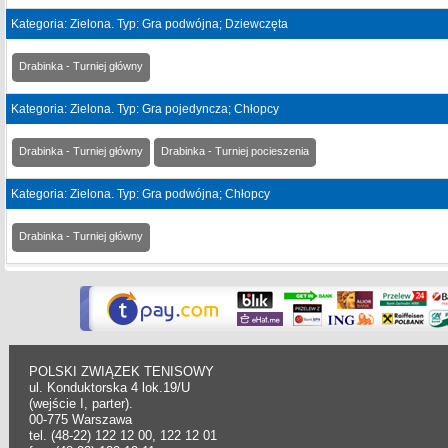
Kategoria: Zielona. Typ: Gra podwójna; Dziewczęta
Drabinka - Turniej główny
Kategoria: Zielona. Typ: Gra pojedyncza; Chłopcy
Drabinka - Turniej główny
Drabinka - Turniej pocieszenia
Kategoria: Zielona. Typ: Gra podwójna; Chłopcy
Drabinka - Turniej główny
POLSKI ZWIĄZEK TENISOWY
ul. Konduktorska 4 lok.19/U
(wejście I, parter).
00-775 Warszawa
tel. (48-22) 122 12 00, 122 12 01