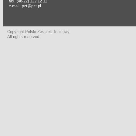
fax. (48-22) 122 12 11
e-mail: pzt@pzt.pl
Copyright Polski Związek Tenisowy.
All rights reserved