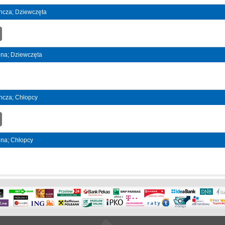
dyncza; Dziewczęta
ójna; Dziewczęta
yncza; Chłopcy
ójna; Chłopcy