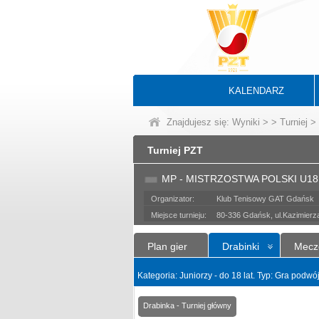
KALENDARZ
Znajdujesz się:
Wyniki
>
>
Turniej
> 
Turniej PZT
MP - MISTRZOSTWA POLSKI U18 
Organizator:
Klub Tenisowy GAT Gdańsk
Miejsce turnieju:
80-336 Gdańsk, ul.Kazimierz
Plan gier
Drabinki
Mecz
Kategoria: Juniorzy - do 18 lat. Typ: Gra podw
Drabinka - Turniej główny