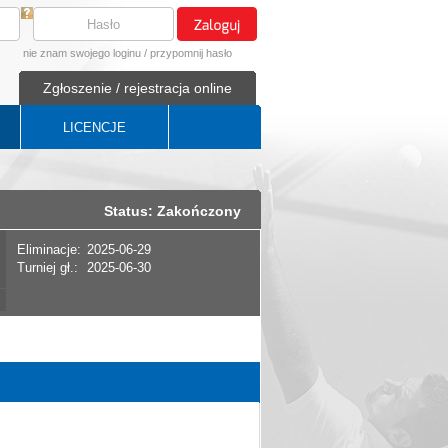
nie znam swojego loginu
/
przypomnij hasło
Zgłoszenie / rejestracja online
LICENCJE
Status: Zakończony
Eliminacje:
2025-06-29
Turniej gł.:
2025-06-30