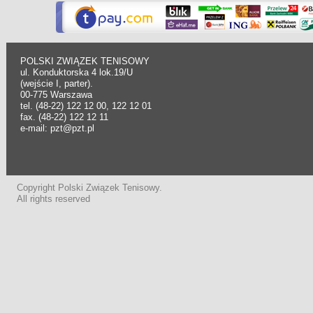
POLSKI ZWIĄZEK TENISOWY
ul. Konduktorska 4 lok.19/U
(wejście I, parter).
00-775 Warszawa
tel. (48-22) 122 12 00, 122 12 01
fax. (48-22) 122 12 11
e-mail: pzt@pzt.pl
Copyright Polski Związek Tenisowy.
All rights reserved