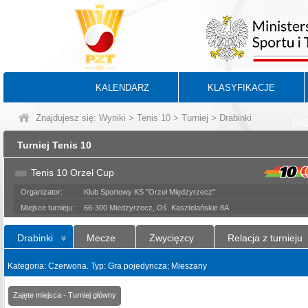
KALENDARZ
KLASYFIKACJE
Znajdujesz się:
Wyniki
>
Tenis 10
>
Turniej
> Drabinki
BA
Turniej Tenis 10
Tenis 10 Orzeł Cup
Organizator:
Klub Sportowy KS "Orzeł Międzyrzecz"
Miejsce turnieju:
66-300 Miedzyrzecz, Oś. Kasztelańskie 8A
Drabinki
Mecze
Zwycięzcy
Relacja z turnieju
Kategoria: Czerwona. Typ: Gra pojedyncza; Mieszany
Zajęte miejsca - Turniej główny