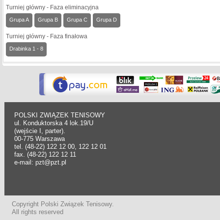
Turniej główny - Faza eliminacyjna
Grupa A
Grupa B
Grupa C
Grupa D
Turniej główny - Faza finałowa
Drabinka 1 - 8
POLSKI ZWIĄZEK TENISOWY
ul. Konduktorska 4 lok.19/U
(wejście I, parter).
00-775 Warszawa
tel. (48-22) 122 12 00, 122 12 01
fax. (48-22) 122 12 11
e-mail: pzt@pzt.pl
Copyright Polski Związek Tenisowy.
All rights reserved