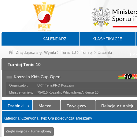
KALENDARZ
KLASYFIKACJE
Znajdujesz się:
Wyniki
>
Tenis 10
>
Turniej
> Drabinki
BA
Turniej Tenis 10
Koszalin Kids Cup Open
Organizator:
UKT TenisPRO Koszalin
Miejsce turnieju:
75-015 Koszalin, Władysława Andersa 16
Drabinki
Mecze
Zwycięzcy
Relacja z turnieju
Kategoria: Czerwona. Typ: Gra pojedyncza; Mieszany
Zajęte miejsca - Turniej główny