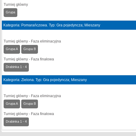
Turniej główny
Grupa
Kategoria: Pomarańczowa. Typ: Gra pojedyncza; Mieszany
Turniej główny - Faza eliminacyjna
Grupa A
Grupa B
Turniej główny - Faza finałowa
Drabinka 1 - 4
Kategoria: Zielona. Typ: Gra pojedyncza; Mieszany
Turniej główny - Faza eliminacyjna
Grupa A
Grupa B
Turniej główny - Faza finałowa
Drabinka 1 - 4