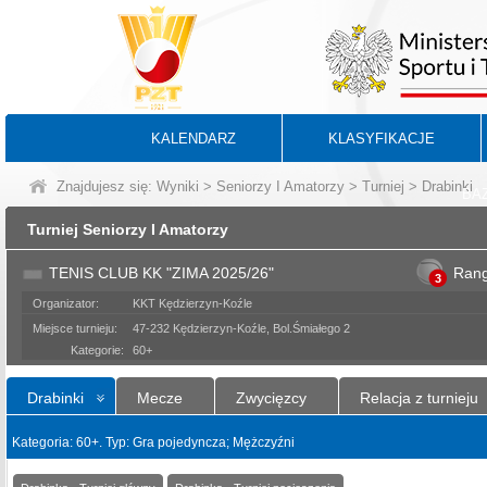
KALENDARZ
KLASYFIKACJE
Znajdujesz się:
Wyniki
>
Seniorzy I Amatorzy
>
Turniej
> Drabinki
BA
Turniej Seniorzy I Amatorzy
TENIS CLUB KK "ZIMA 2025/26"
Ran
3
Organizator:
KKT Kędzierzyn-Koźle
Miejsce turnieju:
47-232 Kędzierzyn-Koźle, Bol.Śmiałego 2
Kategorie:
60+
Drabinki
Mecze
Zwycięzcy
Relacja z turnieju
Kategoria: 60+. Typ: Gra pojedyncza; Mężczyźni