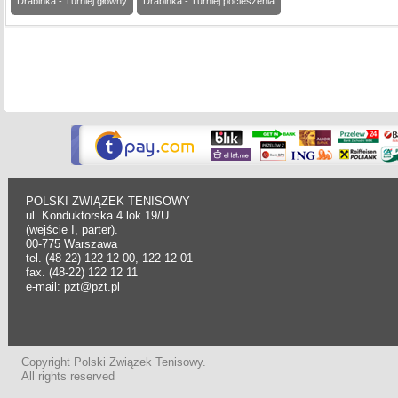
Drabinka - Turniej główny
Drabinka - Turniej pocieszenia
POLSKI ZWIĄZEK TENISOWY
ul. Konduktorska 4 lok.19/U
(wejście I, parter).
00-775 Warszawa
tel. (48-22) 122 12 00, 122 12 01
fax. (48-22) 122 12 11
e-mail: pzt@pzt.pl
Copyright Polski Związek Tenisowy.
All rights reserved