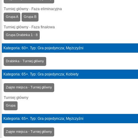
Turniej główny - Faza eliminacyjna
Grupa A
Grupa B
Turniej główny - Faza finałowa
Grupa Drabinka 1 - 8
Kategoria: 60+. Typ: Gra pojedyncza; Mężczyźni
Drabinka - Turniej główny
Kategoria: 65+. Typ: Gra pojedyncza; Kobiety
Zajęte miejsca - Turniej główny
Turniej główny
Grupa
Kategoria: 65+. Typ: Gra pojedyncza; Mężczyźni
Zajęte miejsca - Turniej główny