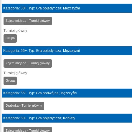
Kategoria: 50+. Typ: Gra pojedyncza; Mężczyźni
Zajęte miejsca - Turniej główny
Turniej główny
Grupa
Kategoria: 55+. Typ: Gra pojedyncza; Mężczyźni
Zajęte miejsca - Turniej główny
Turniej główny
Grupa
Kategoria: 55+. Typ: Gra podwójna; Mężczyźni
Drabinka - Turniej główny
Kategoria: 60+. Typ: Gra pojedyncza; Kobiety
Zajęte miejsca - Turniej główny