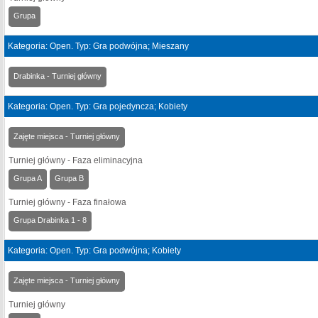
Grupa
Kategoria: Open. Typ: Gra podwójna; Mieszany
Drabinka - Turniej główny
Kategoria: Open. Typ: Gra pojedyncza; Kobiety
Zajęte miejsca - Turniej główny
Turniej główny - Faza eliminacyjna
Grupa A
Grupa B
Turniej główny - Faza finałowa
Grupa Drabinka 1 - 8
Kategoria: Open. Typ: Gra podwójna; Kobiety
Zajęte miejsca - Turniej główny
Turniej główny