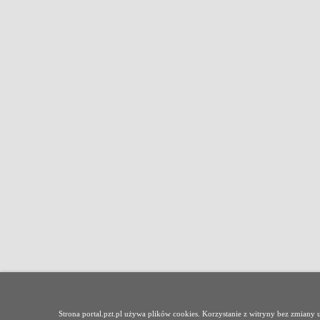
Strona portal.pzt.pl używa plików cookies. Korzystanie z witryny bez zmian