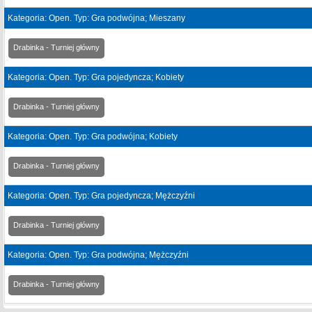
Kategoria: Open. Typ: Gra podwójna; Mieszany
Drabinka - Turniej główny
Kategoria: Open. Typ: Gra pojedyncza; Kobiety
Drabinka - Turniej główny
Kategoria: Open. Typ: Gra podwójna; Kobiety
Drabinka - Turniej główny
Kategoria: Open. Typ: Gra pojedyncza; Mężczyźni
Drabinka - Turniej główny
Kategoria: Open. Typ: Gra podwójna; Mężczyźni
Drabinka - Turniej główny