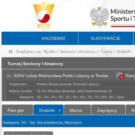
KALENDARZ
KLASYFIKACJE
Znajdujesz się:
Wyniki
>
Seniorzy I Amatorzy
>
Turniej
> Drabinki
BA
Turniej Seniorzy I Amatorzy
XXXV Letnie Mistrzostwa Polski Lekarzy w Tenisie
Ran
3
Organizator:
Polskie Stowarzyszenie Tenisowe Lekarzy
Miejsce turnieju:
51-612 Wrocław, Ignacego Jana Paderewskiego 35
Kategorie:
35+, 40+, 45+, 50+, 55+, 60+, 65+, 70+, 75+, 80+, 85+, Open
Plan gier
Drabinki
Mecze
Zwycięzcy
R
Kategoria: 35+. Typ: Gra pojedyncza; Mężczyźni