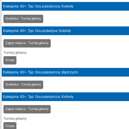
Kategoria: 60+. Typ: Gra pojedyncza; Kobiety
Drabinka - Turniej główny
Kategoria: 60+. Typ: Gra podwójna; Kobiety
Zajęte miejsca - Turniej główny
Turniej główny
Grupa
Kategoria: 60+. Typ: Gra pojedyncza; Mężczyźni
Drabinka - Turniej główny
Kategoria: 65+. Typ: Gra pojedyncza; Kobiety
Zajęte miejsca - Turniej główny
Turniej główny
Grupa