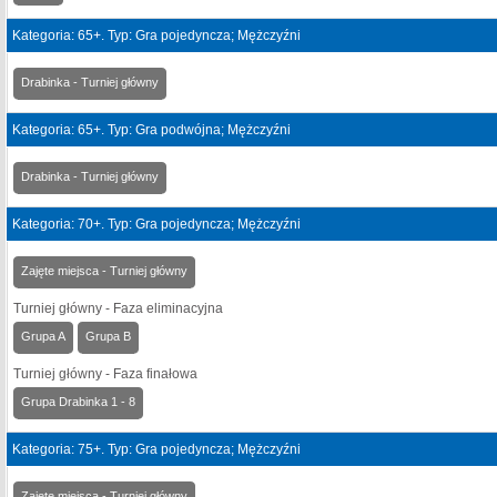
Kategoria: 65+. Typ: Gra pojedyncza; Mężczyźni
Drabinka - Turniej główny
Kategoria: 65+. Typ: Gra podwójna; Mężczyźni
Drabinka - Turniej główny
Kategoria: 70+. Typ: Gra pojedyncza; Mężczyźni
Zajęte miejsca - Turniej główny
Turniej główny - Faza eliminacyjna
Grupa A
Grupa B
Turniej główny - Faza finałowa
Grupa Drabinka 1 - 8
Kategoria: 75+. Typ: Gra pojedyncza; Mężczyźni
Zajęte miejsca - Turniej główny