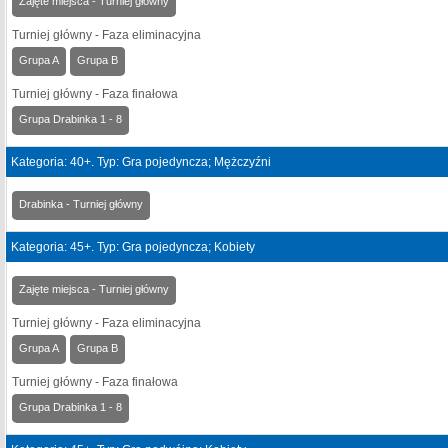
Zajęte miejsca - Turniej główny
Turniej główny - Faza eliminacyjna
Grupa A
Grupa B
Turniej główny - Faza finałowa
Grupa Drabinka 1 - 8
Kategoria: 40+. Typ: Gra pojedyncza; Mężczyźni
Drabinka - Turniej główny
Kategoria: 45+. Typ: Gra pojedyncza; Kobiety
Zajęte miejsca - Turniej główny
Turniej główny - Faza eliminacyjna
Grupa A
Grupa B
Turniej główny - Faza finałowa
Grupa Drabinka 1 - 8