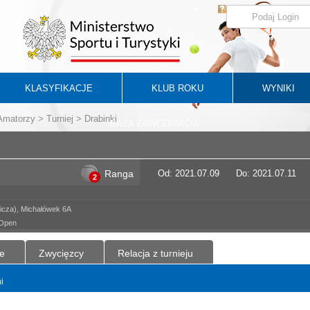
KLASYFIKACJE
KLUB ROKU
WYNIKI
 Amatorzy
>
Turniej
> Drabinki
BAZA ZAWODNIKÓW
Ranga
Od: 2021.07.09
Do: 2021.07.11
2
icza), Michałówek 6A
 Open
e
Zwycięzcy
Relacja z turnieju
i