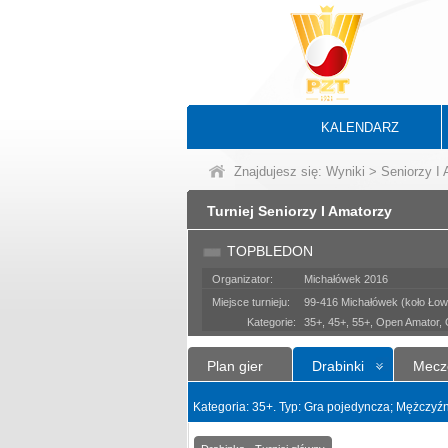
KALENDARZ
Znajdujesz się:
Wyniki
>
Seniorzy I
Turniej Seniorzy I Amatorzy
TOPBLEDON
Organizator:
Michałówek 2016
Miejsce turnieju:
99-416 Michałówek (koło Łow
Kategorie:
35+, 45+, 55+, Open Amator,
Plan gier
Drabinki
Mecz
Kategoria: 35+. Typ: Gra pojedyncza; Mężczyźn