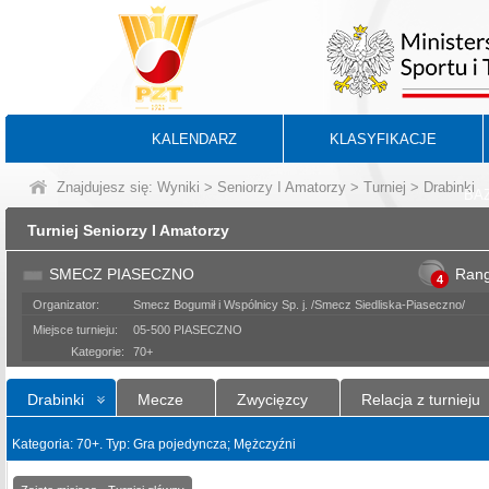
KALENDARZ
KLASYFIKACJE
Znajdujesz się:
Wyniki
>
Seniorzy I Amatorzy
>
Turniej
> Drabinki
BA
Turniej Seniorzy I Amatorzy
SMECZ PIASECZNO
Ran
4
Organizator:
Smecz Bogumił i Wspólnicy Sp. j. /Smecz Siedliska-Piaseczno/
Miejsce turnieju:
05-500 PIASECZNO
Kategorie:
70+
Drabinki
Mecze
Zwycięzcy
Relacja z turnieju
Kategoria: 70+. Typ: Gra pojedyncza; Mężczyźni