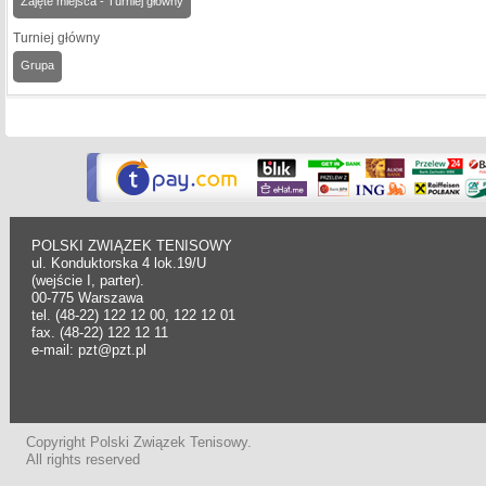
Zajęte miejsca - Turniej główny
Turniej główny
Grupa
POLSKI ZWIĄZEK TENISOWY
ul. Konduktorska 4 lok.19/U
(wejście I, parter).
00-775 Warszawa
tel. (48-22) 122 12 00, 122 12 01
fax. (48-22) 122 12 11
e-mail: pzt@pzt.pl
Copyright Polski Związek Tenisowy.
All rights reserved