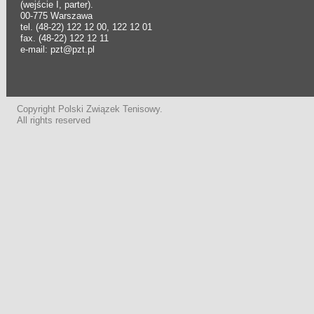
(wejście I, parter).
00-775 Warszawa
tel. (48-22) 122 12 00, 122 12 01
fax. (48-22) 122 12 11
e-mail: pzt@pzt.pl
Copyright Polski Związek Tenisowy.
All rights reserved