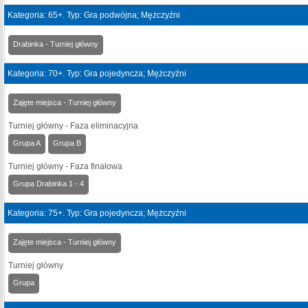
Kategoria: 65+. Typ: Gra podwójna; Mężczyźni
Drabinka - Turniej główny
Kategoria: 70+. Typ: Gra pojedyncza; Mężczyźni
Zajęte miejsca - Turniej główny
Turniej główny - Faza eliminacyjna
Grupa A
Grupa B
Turniej główny - Faza finałowa
Grupa Drabinka 1 - 4
Kategoria: 75+. Typ: Gra pojedyncza; Mężczyźni
Zajęte miejsca - Turniej główny
Turniej główny
Grupa