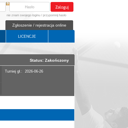
nie znam swojego loginu
/
przypomnij hasło
Zgłoszenie / rejestracja online
LICENCJE
Status: Zakończony
Turniej gł.:
2026-06-26