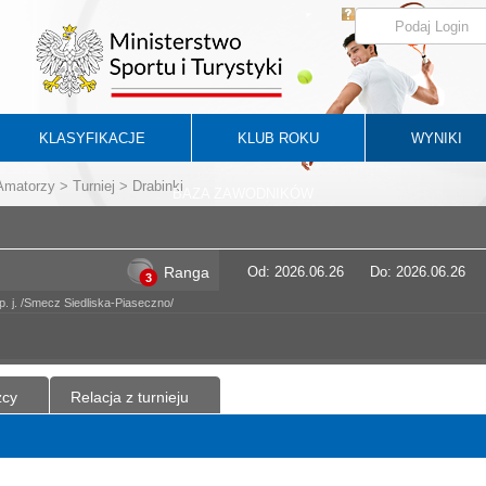
KLASYFIKACJE
KLUB ROKU
WYNIKI
 Amatorzy
>
Turniej
> Drabinki
BAZA ZAWODNIKÓW
Ranga
Od: 2026.06.26
Do: 2026.06.26
3
. j. /Smecz Siedliska-Piaseczno/
zcy
Relacja z turnieju