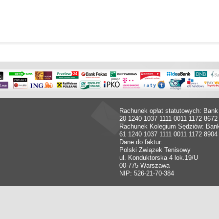
Rachunek opłat statutowych: Bank
20 1240 1037 1111 0011 1172 8672
Rachunek Kolegium Sędziów: Ban
61 1240 1037 1111 0011 1172 8904
Dane do faktur:
Polski Związek Tenisowy
ul. Konduktorska 4 lok.19/U
00-775 Warszawa
NIP: 526-21-70-384