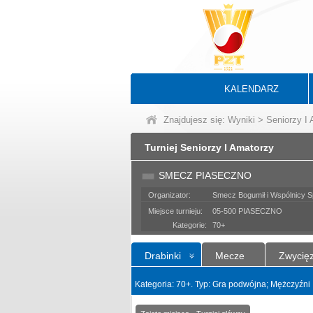
KALENDARZ
Znajdujesz się:
Wyniki
>
Seniorzy I
Turniej Seniorzy I Amatorzy
SMECZ PIASECZNO
Organizator:
Smecz Bogumił i Wspólnicy Sp
Miejsce turnieju:
05-500 PIASECZNO
Kategorie:
70+
Drabinki
Mecze
Zwycię
Kategoria: 70+. Typ: Gra podwójna; Mężczyźni