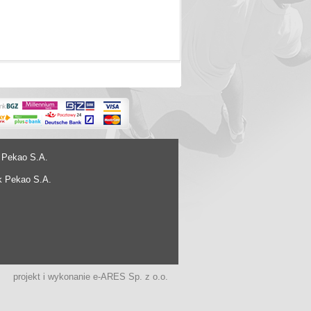
 Pekao S.A.
k Pekao S.A.
projekt i wykonanie
e-ARES Sp. z o.o.