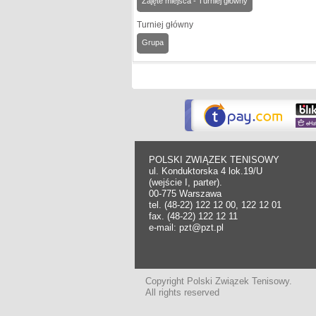
Zajęte miejsca - Turniej główny
Turniej główny
Grupa
POLSKI ZWIĄZEK TENISOWY
ul. Konduktorska 4 lok.19/U
(wejście I, parter).
00-775 Warszawa
tel. (48-22) 122 12 00, 122 12 01
fax. (48-22) 122 12 11
e-mail: pzt@pzt.pl
Copyright Polski Związek Tenisowy.
All rights reserved