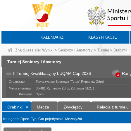
KALENDARZ
KLASYFIKACJE
Znajdujesz się:
Wyniki
>
Seniorzy I Amatorzy
>
Turniej
> Drabinki
BA
Turniej Seniorzy I Amatorzy
II Turniej Kwalifikacyjny LUQAM Cup 2026
Ran
3
Organizator:
Towarzystwo Sportowe "Tytus" Rymanów Zdrój
Miejsce turnieju:
38-481 Rymanów Zdrój, Zdrojowa 61/2, 1
Kategorie:
Open
Drabinki
Mecze
Zwycięzcy
Relacja z turnieju
Kategoria: Open. Typ: Gra pojedyncza; Mężczyźni