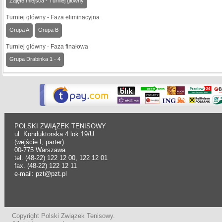
Zajęte miejsca - Turniej główny
Turniej główny - Faza eliminacyjna
Grupa A
Grupa B
Turniej główny - Faza finałowa
Grupa Drabinka 1 - 4
POLSKI ZWIĄZEK TENISOWY
ul. Konduktorska 4 lok.19/U
(wejście I, parter).
00-775 Warszawa
tel. (48-22) 122 12 00, 122 12 01
fax. (48-22) 122 12 11
e-mail: pzt@pzt.pl
Copyright Polski Związek Tenisowy.