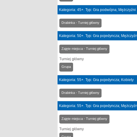
Kategoria: 45+. Typ: Gra podwójna; Mężczyźni
Drabinka - Turniej główny
Kategoria: 50+. Typ: Gra pojedyncza; Mężczyźn
Zajęte miejsca - Turniej główny
Turniej główny
Grupa
Kategoria: 55+. Typ: Gra pojedyncza; Kobiety
Drabinka - Turniej główny
Kategoria: 55+. Typ: Gra pojedyncza; Mężczyźn
Zajęte miejsca - Turniej główny
Turniej główny
Grupa