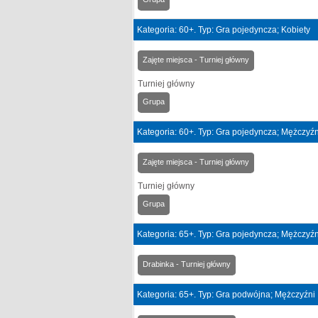
Kategoria: 60+. Typ: Gra pojedyncza; Kobiety
Zajęte miejsca - Turniej główny
Turniej główny
Grupa
Kategoria: 60+. Typ: Gra pojedyncza; Mężczyźn
Zajęte miejsca - Turniej główny
Turniej główny
Grupa
Kategoria: 65+. Typ: Gra pojedyncza; Mężczyźn
Drabinka - Turniej główny
Kategoria: 65+. Typ: Gra podwójna; Mężczyźni