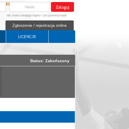
nie znam swojego loginu
/
przypomnij hasło
Zgłoszenie / rejestracja online
LICENCJE
Status: Zakończony