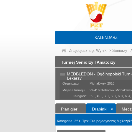
KALENDARZ
Znajdujesz się:
Wyniki
>
Seniorzy I
Turniej Seniorzy I Amatorzy
MEDBLEDON - Ogólnopolski Turnie
Lekarzy
Organizator:
Michałówek 2016
Miejsce turnieju:
99-416 Nieborów, Michałówe
Kategorie:
35+, 45+, 50+, 55+, 60+, 65+
Plan gier
Drabinki
Mecz
Kategoria: 35+. Typ: Gra pojedyncza; Mężczyźn