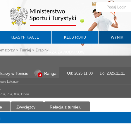
KLASYFIKACJE
KLUB ROKU
WYNIKI
 Amatorzy
>
Turniej
> Drabinki
BAZA ZAWODNIKÓW
karzy w Tenisie
Ranga
Od: 2025.11.08
Do: 2025.11.11
3
sowe Lekarzy
1
 70+, 75+, 80+, Open
e
Zwycięzcy
Relacja z turnieju
i