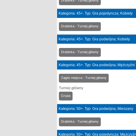
Drabinka - Turniej główny
Kategoria: 45+. Typ: Gra pojedyncza; Kobiety
Drabinka - Turniej główny
Kategoria: 45+. Typ: Gra podwójna; Kobiety
Drabinka - Turniej główny
Kategoria: 45+. Typ: Gra podwójna; Mężczyźni
Zajęte miejsca - Turniej główny
Turniej główny
Grupa
Kategoria: 50+. Typ: Gra podwójna; Mieszany
Drabinka - Turniej główny
Kategoria: 50+. Typ: Gra pojedyncza; Mężczyźn