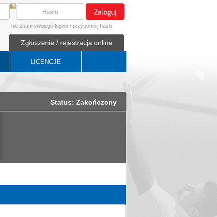
nie znam swojego loginu
/
przypomnij hasło
Zgłoszenie / rejestracja online
LICENCJE
Status: Zakończony