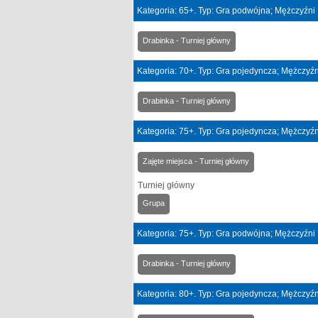
Kategoria: 65+. Typ: Gra podwójna; Mężczyźni
Drabinka - Turniej główny
Kategoria: 70+. Typ: Gra pojedyncza; Mężczyźn
Drabinka - Turniej główny
Kategoria: 75+. Typ: Gra pojedyncza; Mężczyźn
Zajęte miejsca - Turniej główny
Turniej główny
Grupa
Kategoria: 75+. Typ: Gra podwójna; Mężczyźni
Drabinka - Turniej główny
Kategoria: 80+. Typ: Gra pojedyncza; Mężczyźn