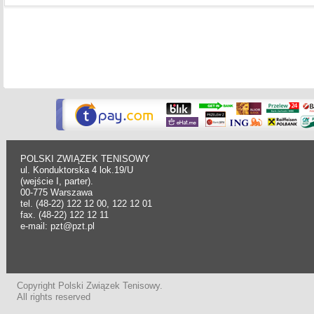
POLSKI ZWIĄZEK TENISOWY
ul. Konduktorska 4 lok.19/U
(wejście I, parter).
00-775 Warszawa
tel. (48-22) 122 12 00, 122 12 01
fax. (48-22) 122 12 11
e-mail: pzt@pzt.pl
Copyright Polski Związek Tenisowy.
All rights reserved