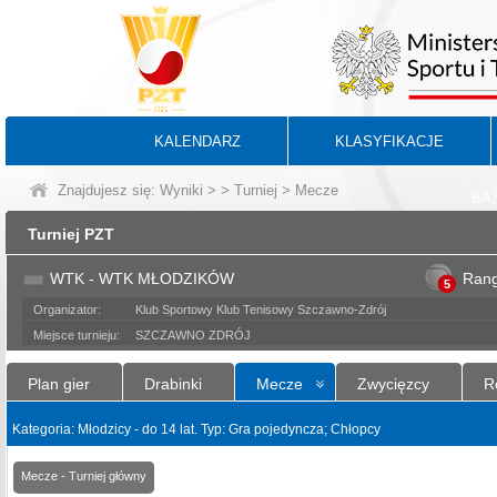
KALENDARZ
KLASYFIKACJE
Znajdujesz się:
Wyniki
>
>
Turniej
> Mecze
BA
Turniej PZT
WTK - WTK MŁODZIKÓW
Ran
5
Organizator:
Klub Sportowy Klub Tenisowy Szczawno-Zdrój
Miejsce turnieju:
SZCZAWNO ZDRÓJ
Plan gier
Drabinki
Mecze
Zwycięzcy
R
Kategoria: Młodzicy - do 14 lat. Typ: Gra pojedyncza; Chłopcy
Mecze - Turniej główny