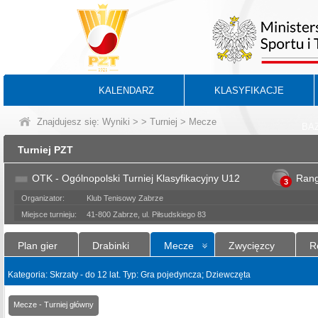
KALENDARZ
KLASYFIKACJE
Znajdujesz się:
Wyniki
>
>
Turniej
> Mecze
BA
Turniej PZT
OTK - Ogólnopolski Turniej Klasyfikacyjny U12
Ran
3
Organizator:
Klub Tenisowy Zabrze
Miejsce turnieju:
41-800 Zabrze, ul. Piłsudskiego 83
Plan gier
Drabinki
Mecze
Zwycięzcy
R
Kategoria: Skrzaty - do 12 lat. Typ: Gra pojedyncza; Dziewczęta
Mecze - Turniej główny