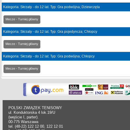
Kategoria: Skrzaty - do 12 lat. Typ: Gra podwójna; Dziewczęta
Mecze - Turniej główny
Kategoria: Skrzaty - do 12 lat. Typ: Gra pojedyncza; Chłopcy
Mecze - Turniej główny
Kategoria: Skrzaty - do 12 lat. Typ: Gra podwójna; Chłopcy
Mecze - Turniej główny
POLSKI ZWIĄZEK TENISOWY
ul. Konduktorska 4 lok.19/U
(wejście I, parter).
00-775 Warszawa
tel. (48-22) 122 12 00, 122 12 01