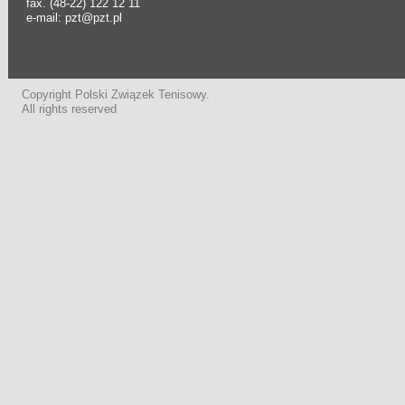
fax. (48-22) 122 12 11
e-mail: pzt@pzt.pl
Copyright Polski Związek Tenisowy.
All rights reserved