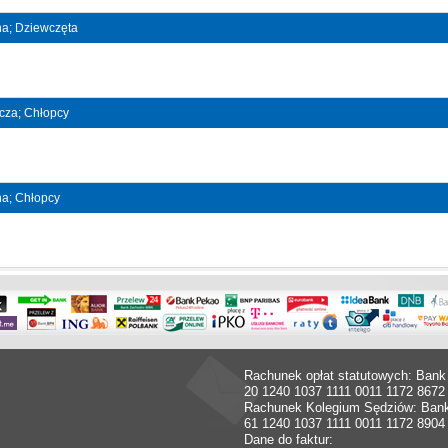
jna; Dziewczęta
ncza; Chłopcy
jna; Chłopcy
Rachunek opłat statutowych: Bank
20 1240 1037 1111 0011 1172 8672
Rachunek Kolegium Sędziów: Ban
61 1240 1037 1111 0011 1172 8904
Dane do faktur: