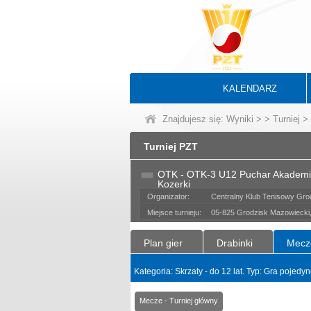
KALENDARZ
Znajdujesz się:
Wyniki
>
>
Turniej
> 
Turniej PZT
OTK - OTK-3 U12 Puchar Akademii
Kozerki
Organizator:
Centralny Klub Tenisowy Grod
Miejsce turnieju:
05-825 Grodzisk Mazowiecki, 
Plan gier
Drabinki
Mecz
Kategoria: Skrzaty - do 12 lat. Typ: Gra pojed
Mecze - Turniej główny