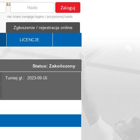
nie znam swojego loginu
/
przypomnij hasło
Zgłoszenie / rejestracja online
LICENCJE
Status: Zakończony
Turniej gł.:
2023-09-16