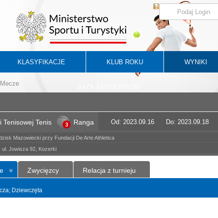
KLASYFIKACJE
KLUB ROKU
WYNIKI
Mecze
BAZA ZAWODNIKÓW
 Tenisowej Tenis
Ranga
Od: 2023.09.16
Do: 2023.09.18
3
zisk Mazowiecki przy Fundacji De Arte Athletica
ul. Jowisza 92, Kozerki
e
Zwycięzcy
Relacja z turnieju
yncza; Dziewczęta