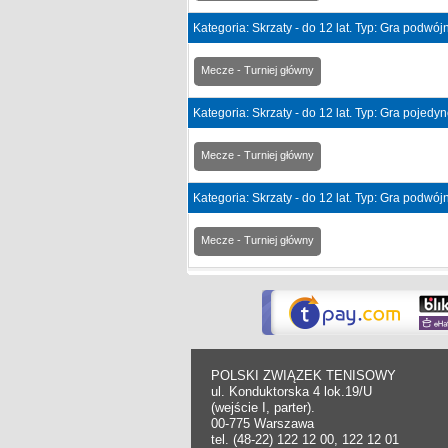
Kategoria: Skrzaty - do 12 lat. Typ: Gra podwó
Mecze - Turniej główny
Kategoria: Skrzaty - do 12 lat. Typ: Gra pojedy
Mecze - Turniej główny
Kategoria: Skrzaty - do 12 lat. Typ: Gra podwó
Mecze - Turniej główny
POLSKI ZWIĄZEK TENISOWY
ul. Konduktorska 4 lok.19/U
(wejście I, parter).
00-775 Warszawa
tel. (48-22) 122 12 00, 122 12 01