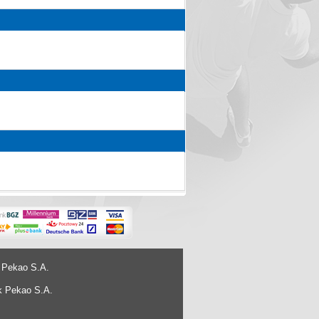
 Pekao S.A.
k Pekao S.A.