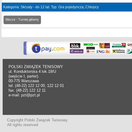
Kategoria: Skrzaty - do 12 lat. Typ: Gra pojedyncza; Chłopcy
Mecze - Turniej główny
POLSKI ZWIĄZEK TENISOWY
ul. Konduktorska 4 lok.19/U
(wejście I, parter).
00-775 Warszawa
tel. (48-22) 122 12 00, 122 12 01
fax. (48-22) 122 12 11
e-mail: pzt@pzt.pl
Copyright Polski Związek Tenisowy.
All rights reserved