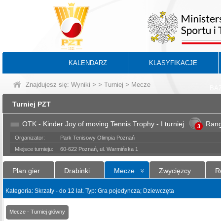
KALENDARZ
KLASYFIKACJE
Znajdujesz się:
Wyniki
>
>
Turniej
> Mecze
BA
Turniej PZT
OTK - Kinder Joy of moving Tennis Trophy - I turniej
Ran
3
Organizator:
Park Tenisowy Olimpia Poznań
Miejsce turnieju:
60-622 Poznań, ul. Warmińska 1
Plan gier
Drabinki
Mecze
Zwycięzcy
R
Kategoria: Skrzaty - do 12 lat. Typ: Gra pojedyncza; Dziewczęta
Mecze - Turniej główny