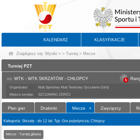
KALENDARZ
KLASYFIKACJE
Znajdujesz się:
Wyniki
>
>
Turniej
> Mecze
BA
Turniej PZT
WTK - WTK SKRZATÓW - CHŁOPCY
Ran
5
Organizator:
Klub Sportowy Klub Tenisowy Szczawno-Zdrój
Miejsce turnieju:
SZCZAWNO ZDRÓJ
Plan gier
Drabinki
Mecze
Zwycięzcy
R
Kategoria: Skrzaty - do 12 lat. Typ: Gra pojedyncza; Chłopcy
Mecze - Turniej główny