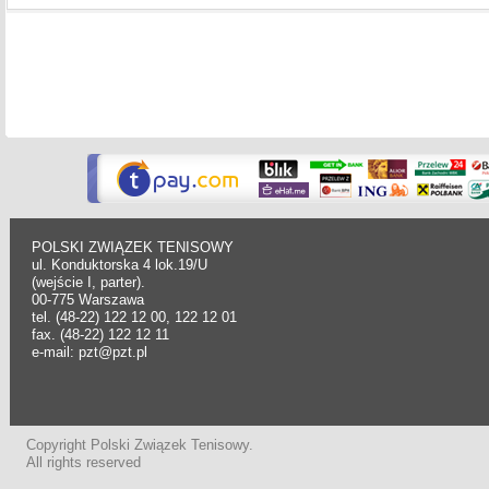
POLSKI ZWIĄZEK TENISOWY
ul. Konduktorska 4 lok.19/U
(wejście I, parter).
00-775 Warszawa
tel. (48-22) 122 12 00, 122 12 01
fax. (48-22) 122 12 11
e-mail: pzt@pzt.pl
Copyright Polski Związek Tenisowy.
All rights reserved