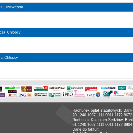
jna; Dziewczęta
ncza; Chłopcy
jna; Chłopcy
Rachunek opłat statutowych: Bank
20 1240 1037 1111 0011 1172 8672
Rachunek Kolegium Sędziów: Ban
61 1240 1037 1111 0011 1172 8904
Dane do faktur: