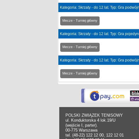
Kategoria: Skrzaty - do 12 lat. Typ: Gra podwó
Mecze - Turniej główny
Kategoria: Skrzaty - do 12 lat. Typ: Gra pojedy
Mecze - Turniej główny
Kategoria: Skrzaty - do 12 lat. Typ: Gra podwó
Mecze - Turniej główny
POLSKI ZWIĄZEK TENISOWY
ul. Konduktorska 4 lok.19/U
(wejście I, parter).
00-775 Warszawa
tel. (48-22) 122 12 00, 122 12 01