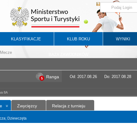
KLASYFIKACJE
KLUB ROKU
WYNIKI
Mecze
BAZA ZAWODNIKÓW
Ranga
Od: 2017.08.26
Do: 2017.08.28
5
wa 8A
e
Zwycięzcy
Relacja z turnieju
yncza; Dziewczęta