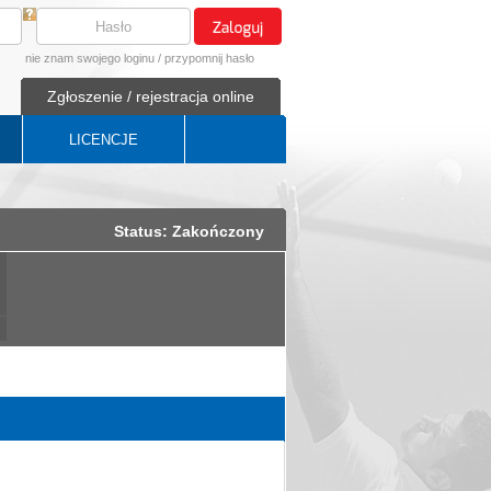
nie znam swojego loginu
/
przypomnij hasło
Zgłoszenie / rejestracja online
LICENCJE
Status: Zakończony