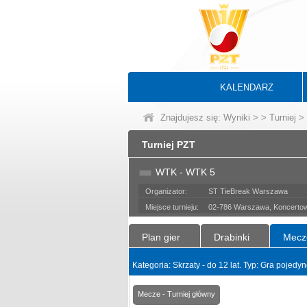
KALENDARZ
Znajdujesz się:
Wyniki
>
>
Turniej
> 
Turniej PZT
WTK - WTK 5
Organizator:
ST TieBreak Warszawa
Miejsce turnieju:
02-786 Warszawa, Koncerto
Plan gier
Drabinki
Mecz
Kategoria: Skrzaty - do 12 lat. Typ: Gra pojed
Mecze - Turniej główny