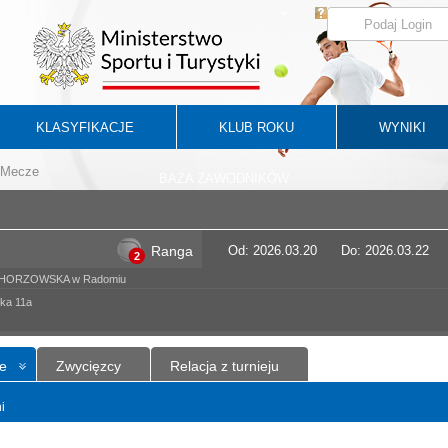
KLASYFIKACJE
KLUB ROKU
WYNIKI
Mecze
BAZA ZAWODNIKÓW
Ranga
Od: 2026.03.20
Do: 2026.03.22
2
 CHORZOWSKA w Radomiu
ka 11a
e
Zwycięzcy
Relacja z turnieju
i