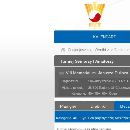
KALENDARZ
Znajdujesz się:
Wyniki
>
>
Turniej
> 
Turniej Seniorzy I Amatorzy
VIII Memoriał im. Janusza Dulińca
Organizator:
Stowarzyszenie AG TENIS
Miejsce turnieju:
26-600 Radom, Ul. Chorzows
Kategorie:
40+, 50+, 60+, Open
Plan gier
Drabinki
Mecz
Kategoria: 40+. Typ: Gra pojedyncza; Mężczyźn
Turniej główny - Faza eliminacyjna