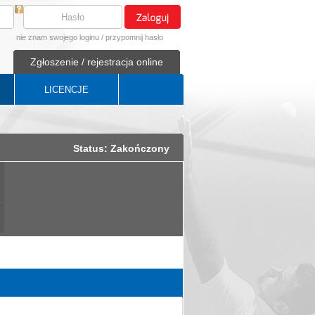
nie znam swojego loginu
/
przypomnij hasło
Zgłoszenie / rejestracja online
LICENCJE
Status: Zakończony