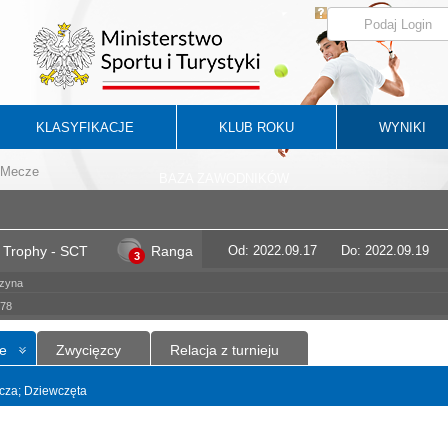
KLASYFIKACJE
KLUB ROKU
WYNIKI
Mecze
BAZA ZAWODNIKÓW
s Trophy - SCT
Ranga
Od: 2022.09.17
Do: 2022.09.19
3
czyna
 78
e
Zwycięzcy
Relacja z turnieju
yncza; Dziewczęta