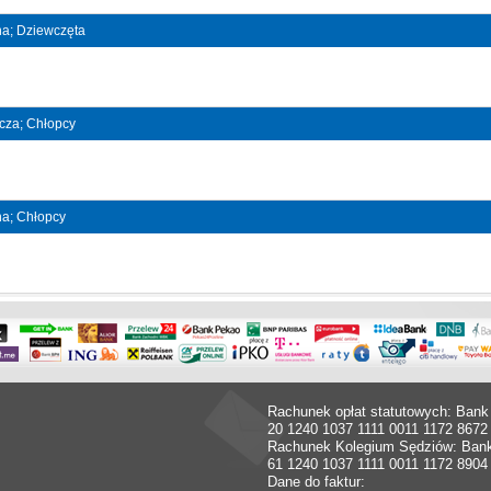
jna; Dziewczęta
ncza; Chłopcy
jna; Chłopcy
Rachunek opłat statutowych: Bank
20 1240 1037 1111 0011 1172 8672
Rachunek Kolegium Sędziów: Ban
61 1240 1037 1111 0011 1172 8904
Dane do faktur: