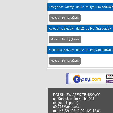
Kategoria: Skrzaty - do 12 lat. Typ: Gra podwó
Mecze - Turniej główny
Kategoria: Skrzaty - do 12 lat. Typ: Gra pojedy
Mecze - Turniej główny
Kategoria: Skrzaty - do 12 lat. Typ: Gra podwó
Mecze - Turniej główny
POLSKI ZWIĄZEK TENISOWY
ul. Konduktorska 4 lok.19/U
(wejście I, parter).
00-775 Warszawa
tel. (48-22) 122 12 00, 122 12 01