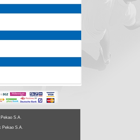
 Pekao S.A.
k Pekao S.A.