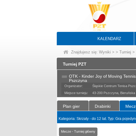
KALENDARZ
Znajdujesz się:
Wyniki
>
>
Turniej
> 
Turniej PZT
OTK - Kinder Joy of Moving Tenni
Pszczyna
Organizator:
Śląskie Centrum Tenisa Psz
Miejsce turnieju:
43-200 Pszczyna, Bieruńska
Plan gier
Drabinki
Mecz
Kategoria: Skrzaty - do 12 lat. Typ: Gra pojed
Mecze - Turniej główny