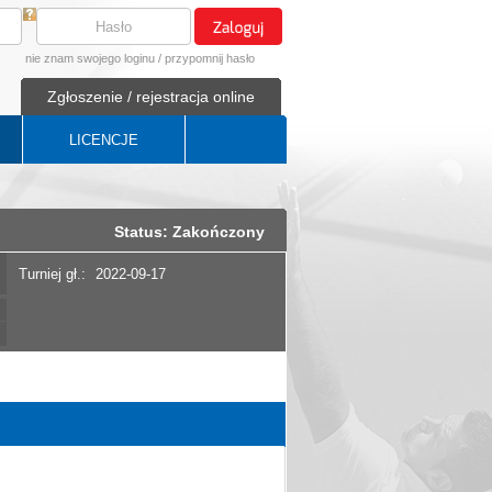
nie znam swojego loginu
/
przypomnij hasło
Zgłoszenie / rejestracja online
LICENCJE
Status: Zakończony
Turniej gł.:
2022-09-17