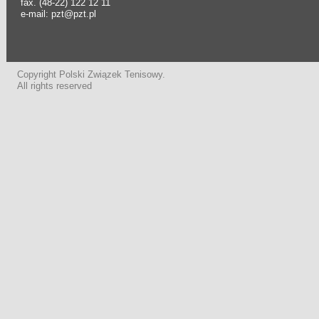
fax. (48-22) 122 12 11
e-mail: pzt@pzt.pl
Copyright Polski Związek Tenisowy.
All rights reserved