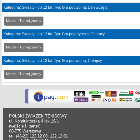
Kategoria: Skrzaty - do 12 lat. Typ: Gra podwójna; Dziewczęta
Mecze - Turniej główny
Kategoria: Skrzaty - do 12 lat. Typ: Gra pojedyncza; Chłopcy
Mecze - Turniej główny
Kategoria: Skrzaty - do 12 lat. Typ: Gra podwójna; Chłopcy
Mecze - Turniej główny
POLSKI ZWIĄZEK TENISOWY
ul. Konduktorska 4 lok.19/U
(wejście I, parter).
00-775 Warszawa
tel. (48-22) 122 12 00, 122 12 01