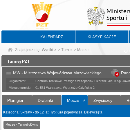
KALENDARZ
KLASYFIKACJE
Znajdujesz się:
Wyniki
>
>
Turniej
> Mecze
BA
Turniej PZT
MW - Mistrzostwa Województwa Mazowieckiego
Ran
4
Organizator:
Centrum Tenisowe Prestige Szczepaniak,Sikorski,Gricuk Sp. Ja
Miejsce turnieju:
01-531 Warszawa, Wybrzeże Gdyńskie 2
Plan gier
Drabinki
Mecze
Zwycięzcy
R
Kategoria: Skrzaty - do 12 lat. Typ: Gra pojedyncza; Dziewczęta
Mecze - Turniej główny