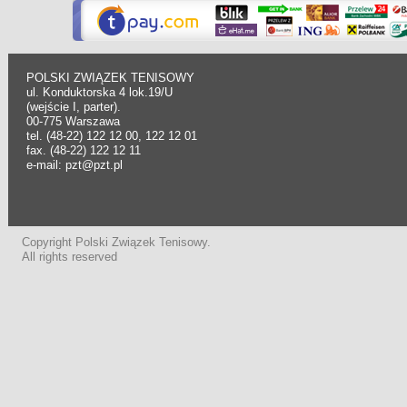
POLSKI ZWIĄZEK TENISOWY
ul. Konduktorska 4 lok.19/U
(wejście I, parter).
00-775 Warszawa
tel. (48-22) 122 12 00, 122 12 01
fax. (48-22) 122 12 11
e-mail: pzt@pzt.pl
Copyright Polski Związek Tenisowy.
All rights reserved