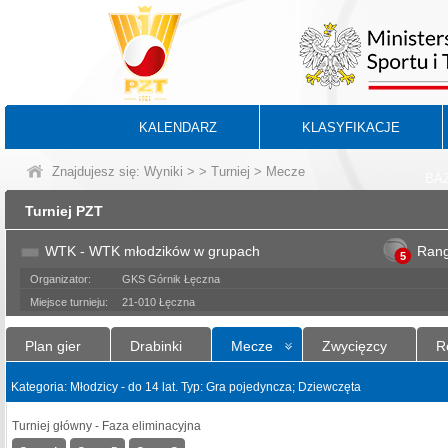
KALENDARZ
KLASYFIKACJE
Znajdujesz się:
Wyniki
>
>
Turniej
> Mecze
BA
Turniej PZT
WTK - WTK młodzików w grupach
Ran
5
Organizator:
GKS Górnik Łęczna
Miejsce turnieju:
21-010 Łęczna
Plan gier
Drabinki
Mecze
Zwycięzcy
R
Kategoria: Młodzicy - do 14 lat. Typ: Gra pojedyncza; Dziewczęta
Turniej główny - Faza eliminacyjna