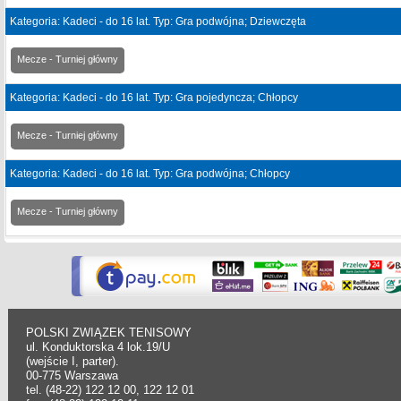
Kategoria: Kadeci - do 16 lat. Typ: Gra podwójna; Dziewczęta
Mecze - Turniej główny
Kategoria: Kadeci - do 16 lat. Typ: Gra pojedyncza; Chłopcy
Mecze - Turniej główny
Kategoria: Kadeci - do 16 lat. Typ: Gra podwójna; Chłopcy
Mecze - Turniej główny
POLSKI ZWIĄZEK TENISOWY
ul. Konduktorska 4 lok.19/U
(wejście I, parter).
00-775 Warszawa
tel. (48-22) 122 12 00, 122 12 01