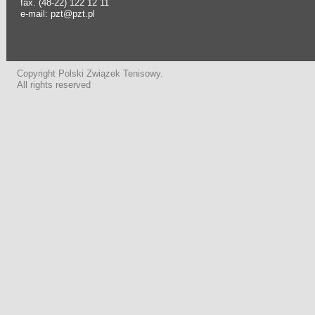
fax. (48-22) 122 12 11
e-mail: pzt@pzt.pl
Copyright Polski Związek Tenisowy.
All rights reserved