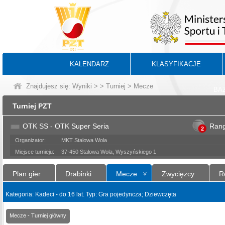
KALENDARZ
KLASYFIKACJE
Znajdujesz się:
Wyniki
>
>
Turniej
> Mecze
BA
Turniej PZT
OTK SS - OTK Super Seria
Ran
2
Organizator:
MKT Stalowa Wola
Miejsce turnieju:
37-450 Stalowa Wola, Wyszyńskiego 1
Plan gier
Drabinki
Mecze
Zwycięzcy
R
Kategoria: Kadeci - do 16 lat. Typ: Gra pojedyncza; Dziewczęta
Mecze - Turniej główny