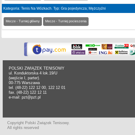
Kategoria: Tenis Na Wózkach. Typ: Gra pojedyncza; Mężczyźni
Mecze - Turniej główny
Mecze - Turniej pocieszenia
POLSKI ZWIĄZEK TENISOWY
ul. Konduktorska 4 lok.19/U
(wejście I, parter).
00-775 Warszawa
tel. (48-22) 122 12 00, 122 12 01
fax. (48-22) 122 12 11
e-mail: pzt@pzt.pl
Copyright Polski Związek Tenisowy.
All rights reserved