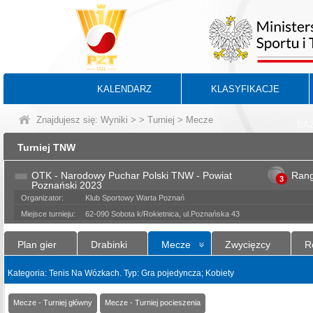
KALENDARZ
KLASYFIKACJE
Znajdujesz się:
Wyniki
>
>
Turniej
> Mecze
BA
Turniej TNW
OTK - Narodowy Puchar Polski TNW - Powiat
Ran
3
Poznański 2023
Organizator:
Klub Sportowy Warta Poznań
Miejsce turnieju:
62-090 Sobota k/Rokietnica, ul.Poznańska 43
Plan gier
Drabinki
Mecze
Zwycięzcy
R
Kategoria: Tenis Na Wózkach. Typ: Gra pojedyncza; Kobiety
Mecze - Turniej główny
Mecze - Turniej pocieszenia