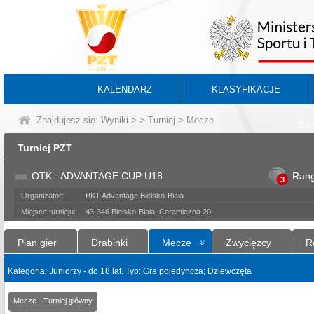
KALENDARZ
KLASYFIKACJE
Znajdujesz się:
Wyniki
>
>
Turniej
> Mecze
BA
Turniej PZT
OTK - ADVANTAGE CUP U18
Ran
3
Organizator:
BKT Advantage Bielsko-Biała
Miejsce turnieju:
43-346 Bielsko-Biała, Ceramiczna 20
Plan gier
Drabinki
Mecze
Zwycięzcy
R
Kategoria: Juniorzy - do 18 lat. Typ: Gra pojedyncza; Dziewczęta
Mecze - Turniej główny