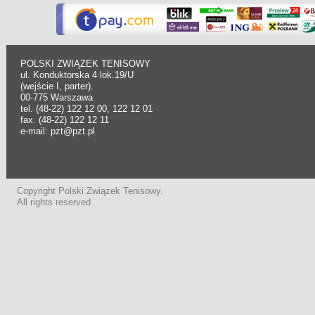
POLSKI ZWIĄZEK TENISOWY
ul. Konduktorska 4 lok.19/U
(wejście I, parter).
00-775 Warszawa
tel. (48-22) 122 12 00, 122 12 01
fax. (48-22) 122 12 11
e-mail: pzt@pzt.pl
Copyright Polski Związek Tenisowy.
All rights reserved