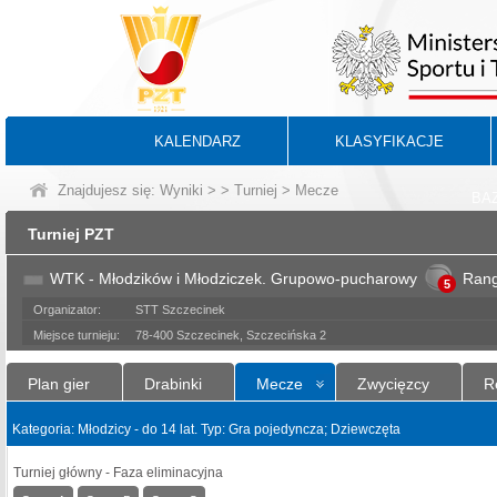
KALENDARZ
KLASYFIKACJE
Znajdujesz się:
Wyniki
>
>
Turniej
> Mecze
BA
Turniej PZT
WTK - Młodzików i Młodziczek. Grupowo-pucharowy
Ran
5
Organizator:
STT Szczecinek
Miejsce turnieju:
78-400 Szczecinek, Szczecińska 2
Plan gier
Drabinki
Mecze
Zwycięzcy
R
Kategoria: Młodzicy - do 14 lat. Typ: Gra pojedyncza; Dziewczęta
Turniej główny - Faza eliminacyjna