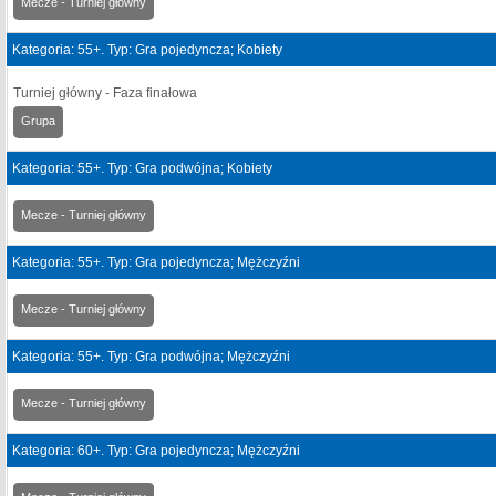
Mecze - Turniej główny
Kategoria: 55+. Typ: Gra pojedyncza; Kobiety
Turniej główny - Faza finałowa
Grupa
Kategoria: 55+. Typ: Gra podwójna; Kobiety
Mecze - Turniej główny
Kategoria: 55+. Typ: Gra pojedyncza; Mężczyźni
Mecze - Turniej główny
Kategoria: 55+. Typ: Gra podwójna; Mężczyźni
Mecze - Turniej główny
Kategoria: 60+. Typ: Gra pojedyncza; Mężczyźni