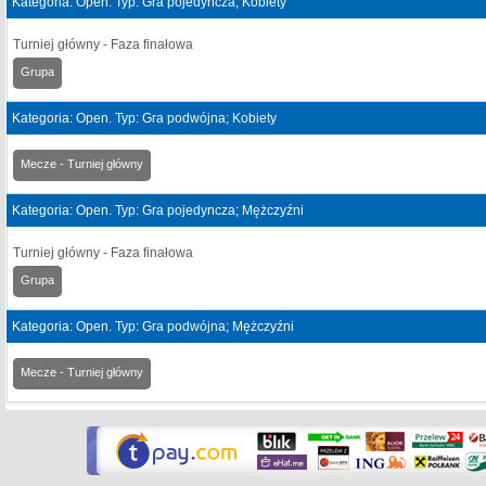
Kategoria: Open. Typ: Gra pojedyncza; Kobiety
Turniej główny - Faza finałowa
Grupa
Kategoria: Open. Typ: Gra podwójna; Kobiety
Mecze - Turniej główny
Kategoria: Open. Typ: Gra pojedyncza; Mężczyźni
Turniej główny - Faza finałowa
Grupa
Kategoria: Open. Typ: Gra podwójna; Mężczyźni
Mecze - Turniej główny