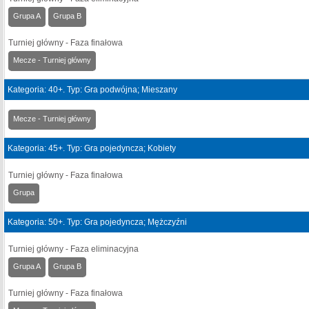
Grupa A
Grupa B
Turniej główny - Faza finałowa
Mecze - Turniej główny
Kategoria: 40+. Typ: Gra podwójna; Mieszany
Mecze - Turniej główny
Kategoria: 45+. Typ: Gra pojedyncza; Kobiety
Turniej główny - Faza finałowa
Grupa
Kategoria: 50+. Typ: Gra pojedyncza; Mężczyźni
Turniej główny - Faza eliminacyjna
Grupa A
Grupa B
Turniej główny - Faza finałowa