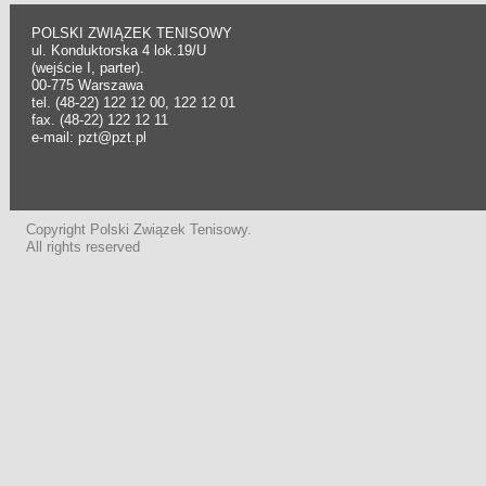
POLSKI ZWIĄZEK TENISOWY
ul. Konduktorska 4 lok.19/U
(wejście I, parter).
00-775 Warszawa
tel. (48-22) 122 12 00, 122 12 01
fax. (48-22) 122 12 11
e-mail: pzt@pzt.pl
Copyright Polski Związek Tenisowy.
All rights reserved