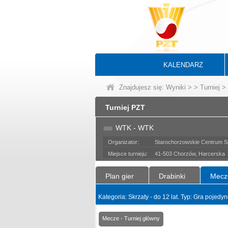
KALENDARZ
Znajdujesz się:
Wyniki
>
>
Turniej
> 
Turniej PZT
WTK - WTK
Organizator:
Starochorzowskie Centrum Sp
Miejsce turnieju:
41-503 Chorzów, Harcerska
Plan gier
Drabinki
Mecz
Kategoria: Skrzaty - do 12 lat. Typ: Gra pojed
Mecze - Turniej główny