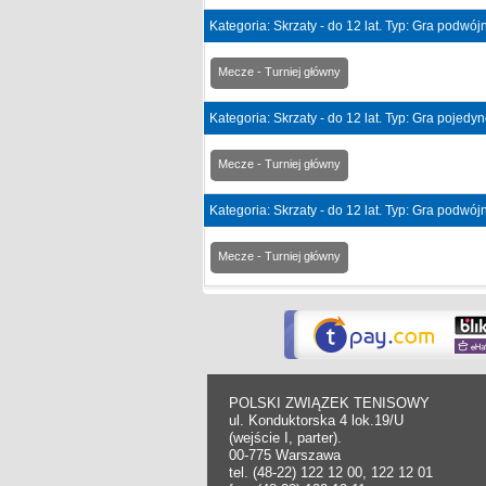
Kategoria: Skrzaty - do 12 lat. Typ: Gra podwó
Mecze - Turniej główny
Kategoria: Skrzaty - do 12 lat. Typ: Gra pojedy
Mecze - Turniej główny
Kategoria: Skrzaty - do 12 lat. Typ: Gra podwó
Mecze - Turniej główny
POLSKI ZWIĄZEK TENISOWY
ul. Konduktorska 4 lok.19/U
(wejście I, parter).
00-775 Warszawa
tel. (48-22) 122 12 00, 122 12 01