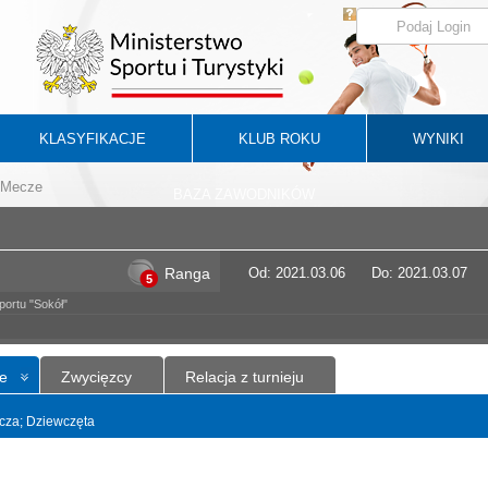
KLASYFIKACJE
KLUB ROKU
WYNIKI
Mecze
BAZA ZAWODNIKÓW
Ranga
Od: 2021.03.06
Do: 2021.03.07
5
ortu "Sokół"
e
Zwycięzcy
Relacja z turnieju
yncza; Dziewczęta