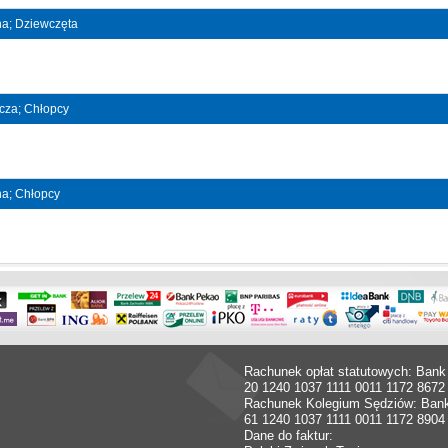
jna; Dziewczęta
ncza; Chłopcy
jna; Chłopcy
Rachunek opłat statutowych: Bank
20 1240 1037 1111 0011 1172 8672
Rachunek Kolegium Sędziów: Ban
61 1240 1037 1111 0011 1172 8904
Dane do faktur: