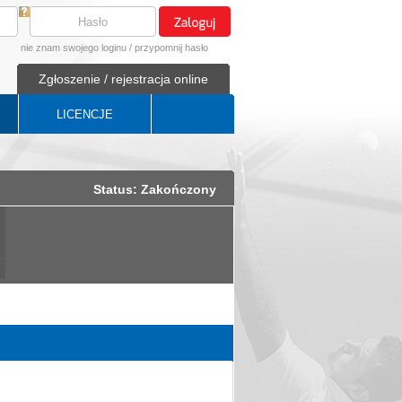
nie znam swojego loginu
/
przypomnij hasło
Zgłoszenie / rejestracja online
LICENCJE
Status: Zakończony