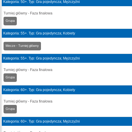
Kategoria: 50+. Typ: Gra pojedyncza; Mężczyźni
Turniej główny - Faza finałowa
Grupa
Kategoria: 55+. Typ: Gra pojedyncza; Kobiety
Mecze - Turniej główny
Kategoria: 55+. Typ: Gra pojedyncza; Mężczyźni
Turniej główny - Faza finałowa
Grupa
Kategoria: 60+. Typ: Gra pojedyncza; Kobiety
Turniej główny - Faza finałowa
Grupa
Kategoria: 60+. Typ: Gra pojedyncza; Mężczyźni