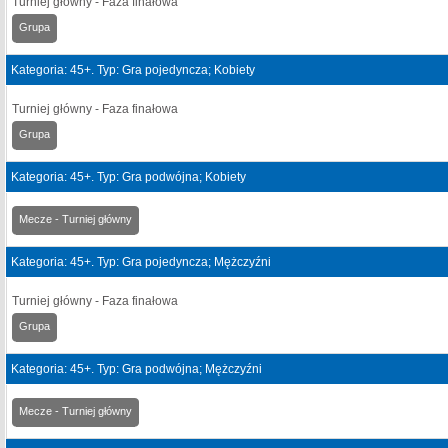
Turniej główny - Faza finałowa
Grupa
Kategoria: 45+. Typ: Gra pojedyncza; Kobiety
Turniej główny - Faza finałowa
Grupa
Kategoria: 45+. Typ: Gra podwójna; Kobiety
Mecze - Turniej główny
Kategoria: 45+. Typ: Gra pojedyncza; Mężczyźni
Turniej główny - Faza finałowa
Grupa
Kategoria: 45+. Typ: Gra podwójna; Mężczyźni
Mecze - Turniej główny