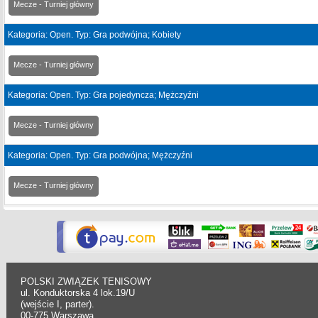
Mecze - Turniej główny
Kategoria: Open. Typ: Gra podwójna; Kobiety
Mecze - Turniej główny
Kategoria: Open. Typ: Gra pojedyncza; Mężczyźni
Mecze - Turniej główny
Kategoria: Open. Typ: Gra podwójna; Mężczyźni
Mecze - Turniej główny
POLSKI ZWIĄZEK TENISOWY
ul. Konduktorska 4 lok.19/U
(wejście I, parter).
00-775 Warszawa