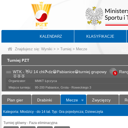
KALENDARZ
KLASYFIKACJE
Znajdujesz się:
Wyniki
>
>
Turniej
> Mecze
BA
Turniej PZT
WTK - 👋U 14 chł🎾dz😀Pabianice😀turniej grupowy
Ran
5
🥇🥈🥉
Organizator:
MMKT Łęczyca
Miejsce turnieju:
95-200 Pabianice, Grota - Roweckiego 3
Plan gier
Drabinki
Mecze
Zwycięzcy
R
Kategoria: Młodzicy - do 14 lat. Typ: Gra pojedyncza; Dziewczęta
Turniej główny - Faza eliminacyjna