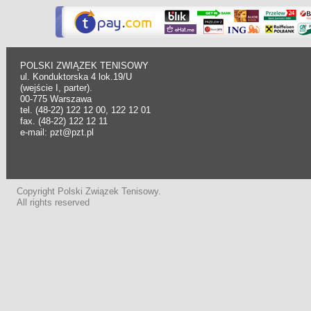
POLSKI ZWIĄZEK TENISOWY
ul. Konduktorska 4 lok.19/U
(wejście I, parter).
00-775 Warszawa
tel. (48-22) 122 12 00, 122 12 01
fax. (48-22) 122 12 11
e-mail: pzt@pzt.pl
Copyright Polski Związek Tenisowy.
All rights reserved