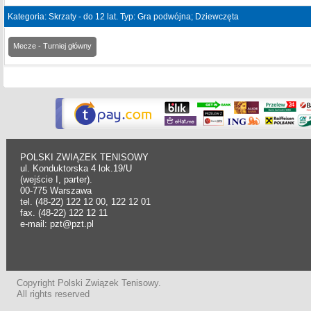
Kategoria: Skrzaty - do 12 lat. Typ: Gra podwójna; Dziewczęta
Mecze - Turniej główny
POLSKI ZWIĄZEK TENISOWY
ul. Konduktorska 4 lok.19/U
(wejście I, parter).
00-775 Warszawa
tel. (48-22) 122 12 00, 122 12 01
fax. (48-22) 122 12 11
e-mail: pzt@pzt.pl
Copyright Polski Związek Tenisowy.
All rights reserved