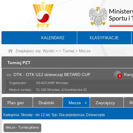
KALENDARZ
KLASYFIKACJE
Znajdujesz się:
Wyniki
>
>
Turniej
> Mecze
BA
Turniej PZT
OTK - OTK U12 dziewcząt BETARD CUP
Ran
3
Organizator:
KS AZS AWF Wrocław
Miejsce turnieju:
51-180 Wrocław, ul.Kominiarska 42
Plan gier
Drabinki
Mecze
Zwycięzcy
R
Kategoria: Skrzaty - do 12 lat. Typ: Gra pojedyncza; Dziewczęta
Mecze - Turniej główny