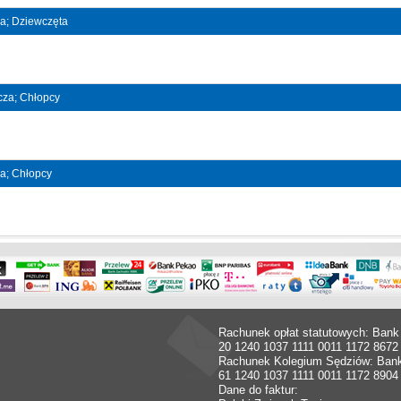
na; Dziewczęta
ncza; Chłopcy
na; Chłopcy
Rachunek opłat statutowych: Bank
20 1240 1037 1111 0011 1172 8672
Rachunek Kolegium Sędziów: Ban
61 1240 1037 1111 0011 1172 8904
Dane do faktur: