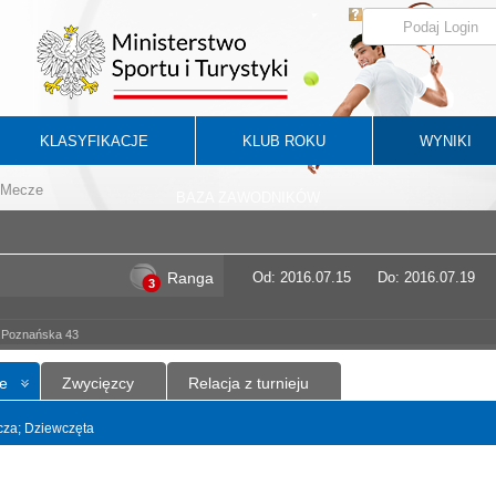
KLASYFIKACJE
KLUB ROKU
WYNIKI
Mecze
BAZA ZAWODNIKÓW
Ranga
Od: 2016.07.15
Do: 2016.07.19
3
l.Poznańska 43
e
Zwycięzcy
Relacja z turnieju
ncza; Dziewczęta