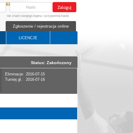
nie znam swojego loginu
/
przypomnij hasło
Zgłoszenie / rejestracja online
LICENCJE
Status: Zakończony
Eliminacje:
2016-07-15
Turniej gł.:
2016-07-16