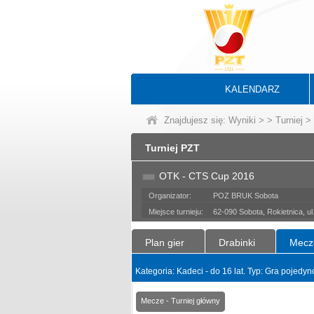
KALENDARZ
Znajdujesz się:
Wyniki
>
>
Turniej
> 
Turniej PZT
OTK - CTS Cup 2016
Organizator:
POZ BRUK Sobota
Miejsce turnieju:
62-090 Sobota, Rokietnica, u
Plan gier
Drabinki
Mecz
Kategoria: Kadeci - do 16 lat. Typ: Gra pojedy
Mecze - Turniej główny