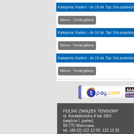
Kategoria: Kadeci - do 16 lat. Typ: Gra podwój
Mecze - Turniej główny
Kategoria: Kadeci - do 16 lat. Typ: Gra pojedy
Mecze - Turniej główny
Kategoria: Kadeci - do 16 lat. Typ: Gra podwój
Mecze - Turniej główny
POLSKI ZWIĄZEK TENISOWY
ul. Konduktorska 4 lok.19/U
(wejście I, parter).
00-775 Warszawa
tel. (48-22) 122 12 00, 122 12 01