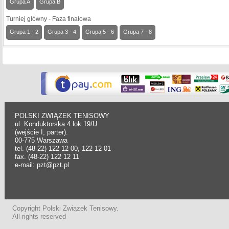
Grupa A
Grupa B
Turniej główny - Faza finałowa
Grupa 1 - 2
Grupa 3 - 4
Grupa 5 - 6
Grupa 7 - 8
POLSKI ZWIĄZEK TENISOWY
ul. Konduktorska 4 lok.19/U
(wejście I, parter).
00-775 Warszawa
tel. (48-22) 122 12 00, 122 12 01
fax. (48-22) 122 12 11
e-mail: pzt@pzt.pl
Copyright Polski Związek Tenisowy.
All rights reserved