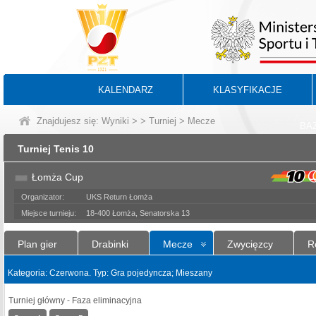
KALENDARZ
KLASYFIKACJE
Znajdujesz się:
Wyniki
>
>
Turniej
> Mecze
BA
Turniej Tenis 10
Łomża Cup
Organizator:
UKS Return Łomża
Miejsce turnieju:
18-400 Łomża, Senatorska 13
Plan gier
Drabinki
Mecze
Zwycięzcy
R
Kategoria: Czerwona. Typ: Gra pojedyncza; Mieszany
Turniej główny - Faza eliminacyjna