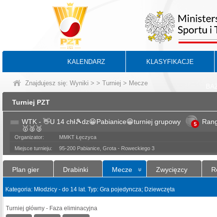
KALENDARZ
KLASYFIKACJE
Znajdujesz się:
Wyniki
>
>
Turniej
> Mecze
BA
Turniej PZT
WTK - 👋U 14 chł🎾dz😀Pabianice😀turniej grupowy
Ran
5
🥇🥈🥉
Organizator:
MMKT Łęczyca
Miejsce turnieju:
95-200 Pabianice, Grota - Roweckiego 3
Plan gier
Drabinki
Mecze
Zwycięzcy
R
Kategoria: Młodzicy - do 14 lat. Typ: Gra pojedyncza; Dziewczęta
Turniej główny - Faza eliminacyjna