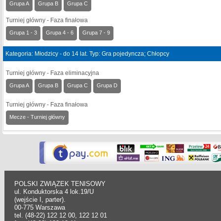
Grupa A
Grupa B
Grupa C
Turniej główny - Faza finałowa
Grupa 1 - 3
Grupa 4 - 6
Grupa 7 - 9
Kategoria: Młodzicy - do 14 lat. Typ: Gra pojedyncza; Chłopcy
Turniej główny - Faza eliminacyjna
Grupa A
Grupa B
Grupa C
Grupa D
Turniej główny - Faza finałowa
Mecze - Turniej główny
POLSKI ZWIĄZEK TENISOWY
ul. Konduktorska 4 lok.19/U
(wejście I, parter).
00-775 Warszawa
tel. (48-22) 122 12 00, 122 12 01