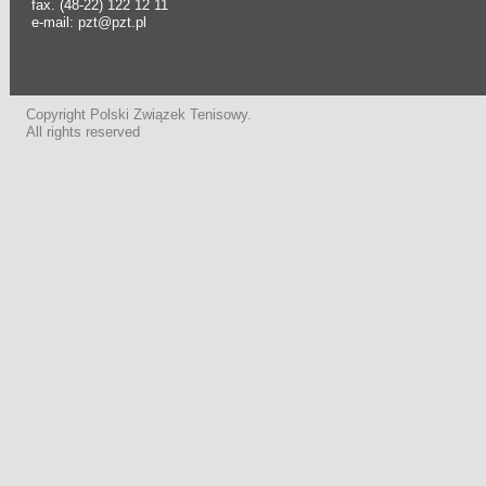
fax. (48-22) 122 12 11
e-mail: pzt@pzt.pl
Copyright Polski Związek Tenisowy.
All rights reserved