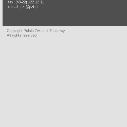
fax. (48-22) 122 12 11
e-mail: pzt@pzt.pl
Copyright Polski Związek Tenisowy.
All rights reserved