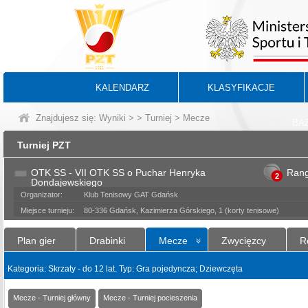
KALENDARZ
KLASYFIKACJE
Znajdujesz się:
Wyniki
>
>
Turniej
> Mecze
BA
Turniej PZT
OTK SS - VII OTK SS o Puchar Henryka
Ran
2
Dondajewskiego
Organizator:
Klub Tenisowy GAT Gdańsk
Miejsce turnieju:
80-336 Gdańsk, Kazimierza Górskiego, 1 (korty tenisowe)
Plan gier
Drabinki
Mecze
Zwycięzcy
R
Kategoria: Skrzaty - do 12 lat. Typ: Gra pojedyncza; Dziewczęta
Mecze - Turniej główny
Mecze - Turniej pocieszenia