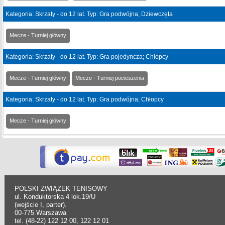
Kategoria: Skrzaty - do 12 lat. Typ: Gra podwójna; Dziewczęta
Mecze - Turniej główny
Kategoria: Skrzaty - do 12 lat. Typ: Gra pojedyncza; Chłopcy
Mecze - Turniej główny
Mecze - Turniej pocieszenia
Kategoria: Skrzaty - do 12 lat. Typ: Gra podwójna; Chłopcy
Mecze - Turniej główny
POLSKI ZWIĄZEK TENISOWY
ul. Konduktorska 4 lok.19/U
(wejście I, parter).
00-775 Warszawa
tel. (48-22) 122 12 00, 122 12 01