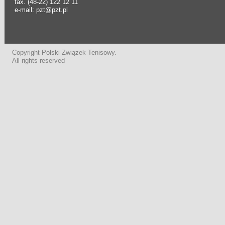
fax. (48-22) 122 12 11
e-mail: pzt@pzt.pl
Copyright Polski Związek Tenisowy.
All rights reserved