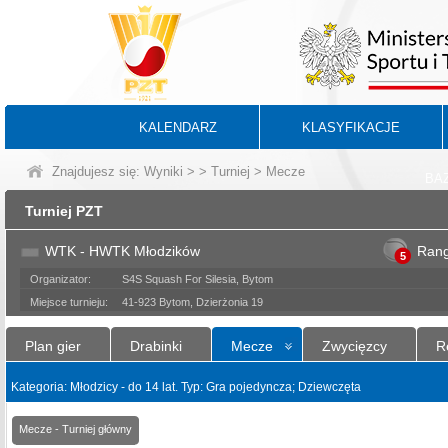
KALENDARZ
KLASYFIKACJE
Znajdujesz się:
Wyniki
>
>
Turniej
> Mecze
BA
Turniej PZT
WTK - HWTK Młodzików
Ran
5
Organizator:
S4S Squash For Silesia, Bytom
Miejsce turnieju:
41-923 Bytom, Dzierżonia 19
Plan gier
Drabinki
Mecze
Zwycięzcy
R
Kategoria: Młodzicy - do 14 lat. Typ: Gra pojedyncza; Dziewczęta
Mecze - Turniej główny