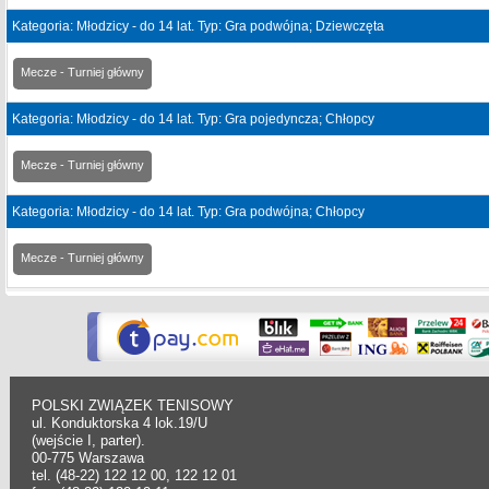
Kategoria: Młodzicy - do 14 lat. Typ: Gra podwójna; Dziewczęta
Mecze - Turniej główny
Kategoria: Młodzicy - do 14 lat. Typ: Gra pojedyncza; Chłopcy
Mecze - Turniej główny
Kategoria: Młodzicy - do 14 lat. Typ: Gra podwójna; Chłopcy
Mecze - Turniej główny
POLSKI ZWIĄZEK TENISOWY
ul. Konduktorska 4 lok.19/U
(wejście I, parter).
00-775 Warszawa
tel. (48-22) 122 12 00, 122 12 01