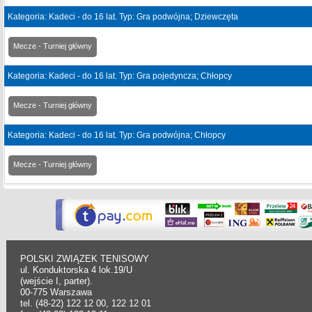
Kategoria: Kadeci - do 16 lat. Typ: Gra podwójna; Dziewczęta
Mecze - Turniej główny
Kategoria: Kadeci - do 16 lat. Typ: Gra pojedyncza; Chłopcy
Mecze - Turniej główny
Kategoria: Kadeci - do 16 lat. Typ: Gra podwójna; Chłopcy
Mecze - Turniej główny
POLSKI ZWIĄZEK TENISOWY
ul. Konduktorska 4 lok.19/U
(wejście I, parter).
00-775 Warszawa
tel. (48-22) 122 12 00, 122 12 01