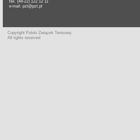
fax. (48-22) 122 12 11
e-mail: pzt@pzt.pl
Copyright Polski Związek Tenisowy.
All rights reserved