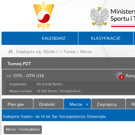
KALENDARZ
KLASYFIKACJE
Znajdujesz się:
Wyniki
>
>
Turniej
> Mecze
BA
Turniej PZT
OTK - OTK U16
Ran
3
Organizator:
KS Górnik Bytom
Miejsce turnieju:
41-902 Bytom, Tarnogórska 5
Plan gier
Drabinki
Mecze
Zwycięzcy
R
Kategoria: Kadeci - do 16 lat. Typ: Gra pojedyncza; Dziewczęta
Mecze - Turniej główny