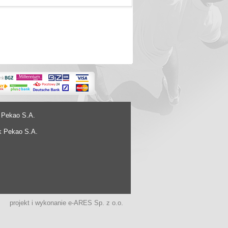
 Pekao S.A.
k Pekao S.A.
projekt i wykonanie
e-ARES Sp. z o.o.