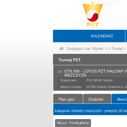
KALENDARZ
Znajdujesz się:
Wyniki
>
>
Turniej
> 
Turniej PZT
OTK KM - LOTOS PZT HALOWY P
MĘŻCZYZN
Organizator:
POZ BRUK Sobota
Miejsce turnieju:
62-090 Sobota, Rokietnica, u
Plan gier
Drabinki
Mecz
Kategoria: Kobiety i mężczyźni - powyżej 18 la
Mecze - Turniej główny