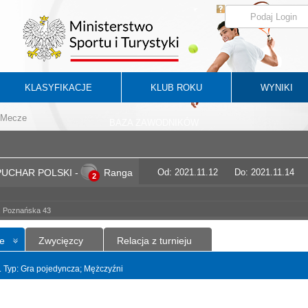
KLASYFIKACJE
KLUB ROKU
WYNIKI
Mecze
BAZA ZAWODNIKÓW
UCHAR POLSKI -
Ranga
Od: 2021.11.12
Do: 2021.11.14
2
l. Poznańska 43
e
Zwycięzcy
Relacja z turnieju
t. Typ: Gra pojedyncza; Mężczyźni