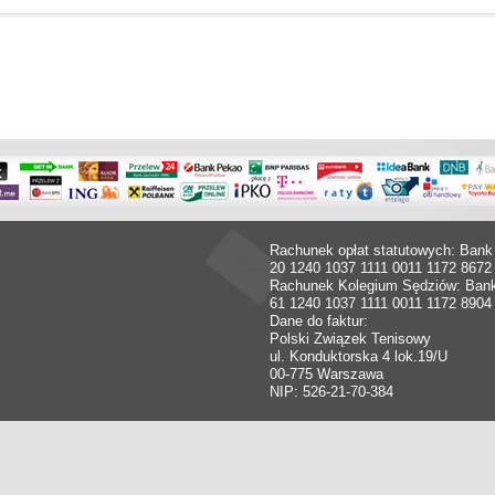
Rachunek opłat statutowych: Bank
20 1240 1037 1111 0011 1172 8672
Rachunek Kolegium Sędziów: Ban
61 1240 1037 1111 0011 1172 8904
Dane do faktur:
Polski Związek Tenisowy
ul. Konduktorska 4 lok.19/U
00-775 Warszawa
NIP: 526-21-70-384