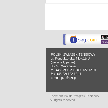
POLSKI ZWIĄZEK TENISOWY
ul. Konduktorska 4 lok.19/U
(wejście I, parter).
00-775 Warszawa
tel. (48-22) 122 12 00, 122 12 01
fax. (48-22) 122 12 11
e-mail: pzt@pzt.pl
Copyright Polski Związek Tenisowy.
All rights reserved