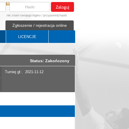
nie znam swojego loginu
/
przypomnij hasło
Zgłoszenie / rejestracja online
LICENCJE
Status: Zakończony
Turniej gł.:
2021-11-12