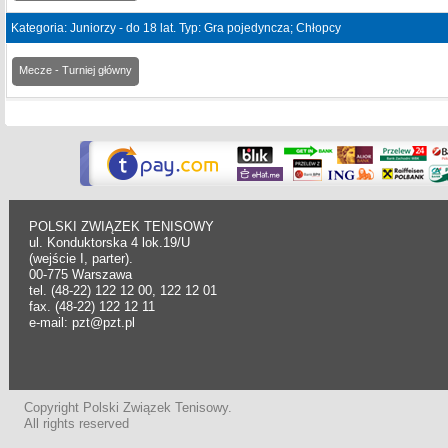
Kategoria: Juniorzy - do 18 lat. Typ: Gra pojedyncza; Chłopcy
Mecze - Turniej główny
POLSKI ZWIĄZEK TENISOWY
ul. Konduktorska 4 lok.19/U
(wejście I, parter).
00-775 Warszawa
tel. (48-22) 122 12 00, 122 12 01
fax. (48-22) 122 12 11
e-mail: pzt@pzt.pl
Copyright Polski Związek Tenisowy.
All rights reserved