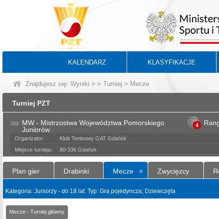
KALENDARZ
KLASYFIKACJE
Znajdujesz się:
Wyniki
>
>
Turniej
> Mecze
BA
Turniej PZT
MW - Mistrzostwa Województwa Pomorskiego
Ran
4
Juniorów
Organizator:
Klub Tenisowy GAT Gdańsk
Miejsce turnieju:
80-336 Gdańsk
Plan gier
Drabinki
Mecze
Zwycięzcy
R
Kategoria: Juniorzy - do 18 lat. Typ: Gra pojedyncza; Dziewczęta
Mecze - Turniej główny